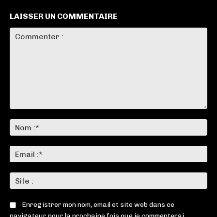
LAISSER UN COMMENTAIRE
Commenter
:
No
:*
Ema
:*
Sit
:
Enregistrer mon nom, email et site web dans ce
navigateur pour la prochaine fois que je commenterai.