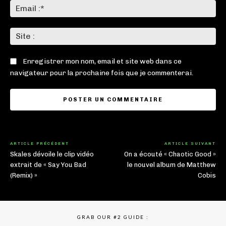
Ema
:*
Sit
:
Enregistrer mon nom, email et site web dans ce
navigateur pour la prochaine fois que je commenterai.
ARTICLE PRÉCÉDENT
ARTICLE SUIVANT
Skales dévoile le clip vidéo
On a écouté « Chaotic Good »
extrait de « Say You Bad
le nouvel album de Matthew
(Remix) »
Cobis
GRAB OUR #2 GUIDE :