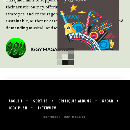
their artistic journey, offering practical insight, updated
strategies, and encouragement to continue building
sustainable, authentic careers in an increasingly complex and
demanding musical landscape.
IGGY MAGAZINE
ACCUEIL
SORTIES
CRITIQUES ALBUMS
RADAR
IGGY PUSH
INTERVIEW
COPYRIGHT | IGGY MAGAZINE