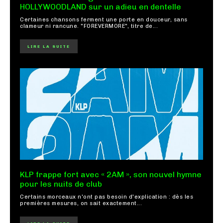
HOLLYWOODLAND sur un adieu en dentelle
Certaines chansons ferment une porte en douceur, sans
clameur ni rancune. "FOREVERMORE", titre de...
LIRE LA SUITE
KLP frappe fort avec « 2AM », son nouvel hymne
pour les nuits de club
Certains morceaux n'ont pas besoin d'explication : dès les
premières mesures, on sait exactement...