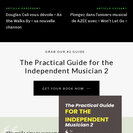
ARTICLE PRÉCÉDENT
ARTICLE SUIVANT
Douglas Cali vous dévoile « As
Plongez dans l’univers musical
She Walks By » sa nouvelle
de AZËE avec « Won’t Let Go »
chanson
GRAB OUR #2 GUIDE :
The Practical Guide for the
Independent Musician 2
GET YOUR BOOK NOW
This guide aims to support those climbing the next steps of