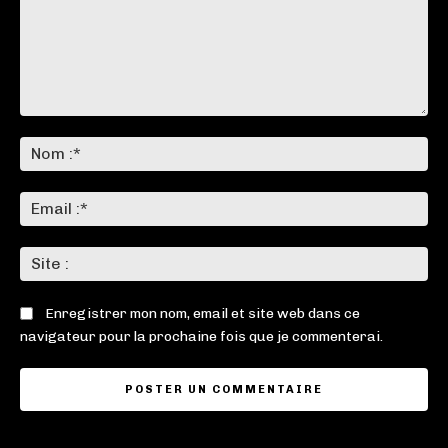
Commenter
:
No
:*
Ema
:*
Sit
:
Enregistrer mon nom, email et site web dans ce
navigateur pour la prochaine fois que je commenterai.