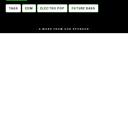
TAGS
EDM
ELECTRO POP
FUTURE BASS
- A WORD FROM OUR SPONSOR -