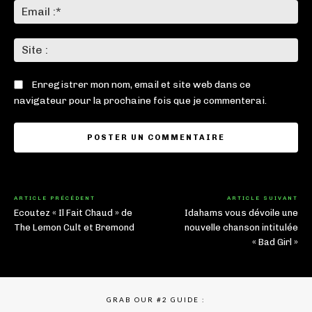
Ema
:*
Sit
:
Enregistrer mon nom, email et site web dans ce
navigateur pour la prochaine fois que je commenterai.
ARTICLE PRÉCÉDENT
ARTICLE SUIVANT
Ecoutez « Il Fait Chaud » de
Idahams vous dévoile une
The Lemon Cult et Bremond
nouvelle chanson intitulée
« Bad Girl »
GRAB OUR #2 GUIDE :