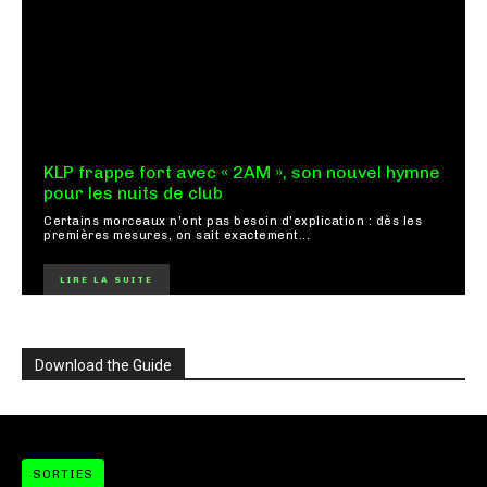
KLP frappe fort avec « 2AM », son nouvel hymne
pour les nuits de club
Certains morceaux n'ont pas besoin d'explication : dès les
premières mesures, on sait exactement...
LIRE LA SUITE
Download the Guide
SORTIES