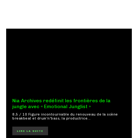
Nia Archives redéfinit les frontières de la
jungle avec « Emotional Junglist »
8,5 / 10 Figure incontournable du renouveau de la scène
breakbeat et drum'n'bass, la productrice...
LIRE LA SUITE