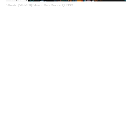
51beats
·
[51bts080] Eduardo Reck Miranda: QUBISM