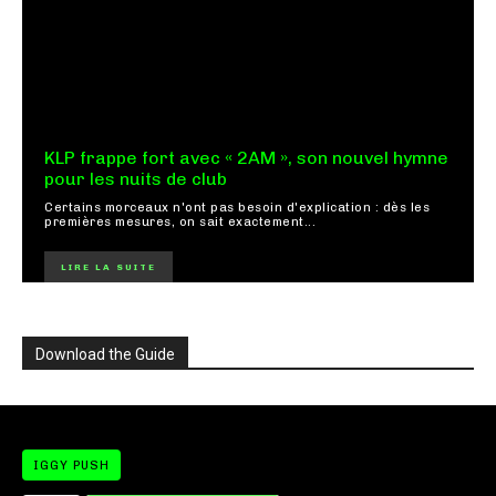
KLP frappe fort avec « 2AM », son nouvel hymne
pour les nuits de club
Certains morceaux n'ont pas besoin d'explication : dès les
premières mesures, on sait exactement...
LIRE LA SUITE
Download the Guide
IGGY PUSH