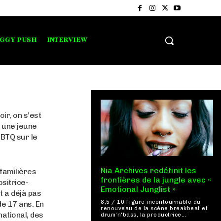
IGGY PUSH
INTERVIEW
ir, on s’est
, une jeune
GBTQ sur le
Nia Archives redéfinit les
familières
frontières de la jungle avec «
ositrice-
Emotional Junglist »
t a déjà pas
8,5 / 10 Figure incontournable du
de 17 ans. En
renouveau de la scène breakbeat et
ational, des
drum'n'bass, la productrice...