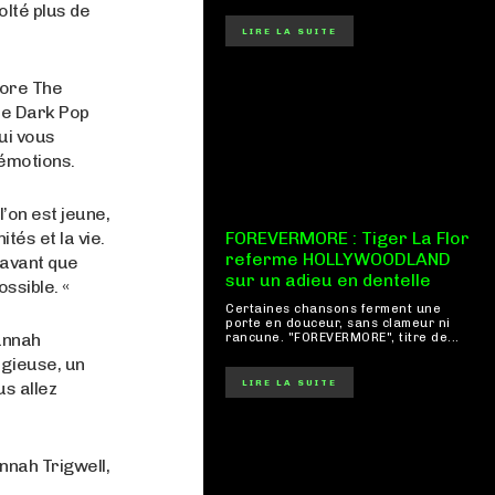
lté plus de
LIRE LA SUITE
core The
ne Dark Pop
ui vous
émotions.
l’on est jeune,
ités et la vie.
FOREVERMORE : Tiger La Flor
referme HOLLYWOODLAND
 avant que
sur un adieu en dentelle
ossible. «
Certaines chansons ferment une
porte en douceur, sans clameur ni
annah
rancune. "FOREVERMORE", titre de...
gieuse, un
LIRE LA SUITE
us allez
nnah Trigwell,