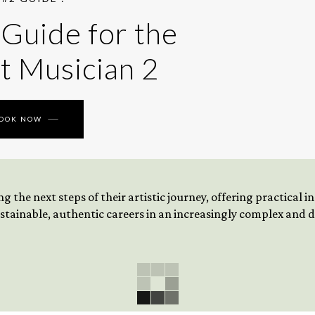
 Guide for the
t Musician 2
BOOK NOW
 the next steps of their artistic journey, offering practical 
tainable, authentic careers in an increasingly complex and