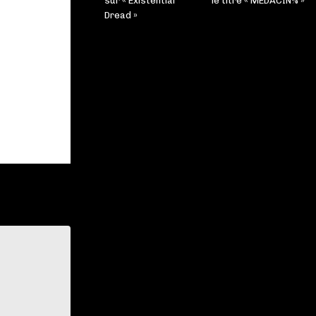
sur « Existential
le titre « MEDACIN% »
Dread »