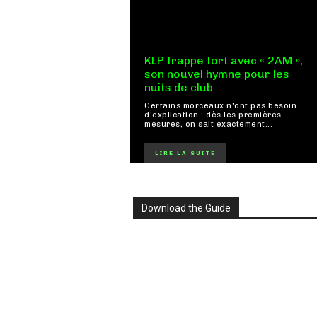
KLP frappe fort avec « 2AM »,
son nouvel hymne pour les
nuits de club
Certains morceaux n'ont pas besoin
d'explication : dès les premières
mesures, on sait exactement...
LIRE LA SUITE
Download the Guide