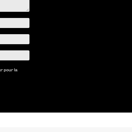
Nom
:*
Email
:*
Site
:
r pour la