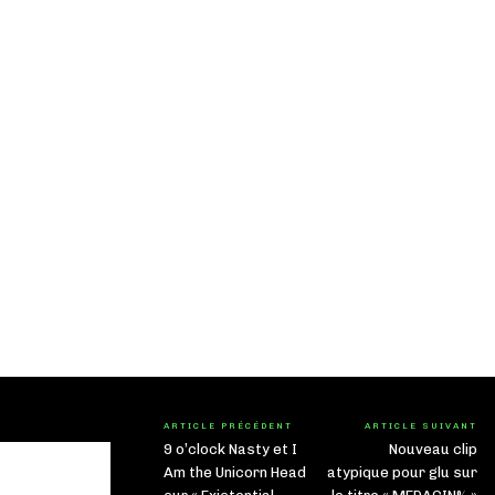
ARTICLE PRÉCÉDENT
ARTICLE SUIVANT
9 o’clock Nasty et I
Nouveau clip
Am the Unicorn Head
atypique pour glu sur