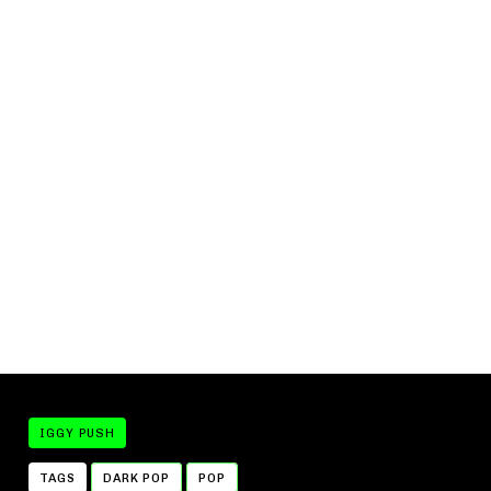
IGGY PUSH
TAGS
DARK POP
POP