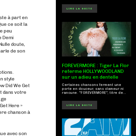
LIRE LA SUITE
ste à part en
ue ce soit la
le peu
re Demi
Nulle doute,
parle de son
FOREVERMORE : Tiger La Flor
referme HOLLYWOODLAND
tions.
sur un adieu en dentelle
n style
How Did We Get
Certaines chansons ferment une
porte en douceur, sans clameur ni
nt dans votre
rancune. "FOREVERMORE", titre de...
age
Get Here »
LIRE LA SUITE
nière chanson à
que avec son