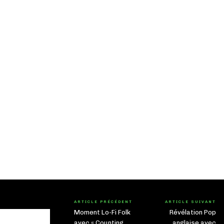
ARTICLE PRÉCÉDENT
ARTICLE SUIVANT
Moment Lo-Fi Folk
Révélation Pop
avec « Counting
anglaise avec