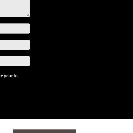
Nom
:*
Email
:*
Site
:
r pour la