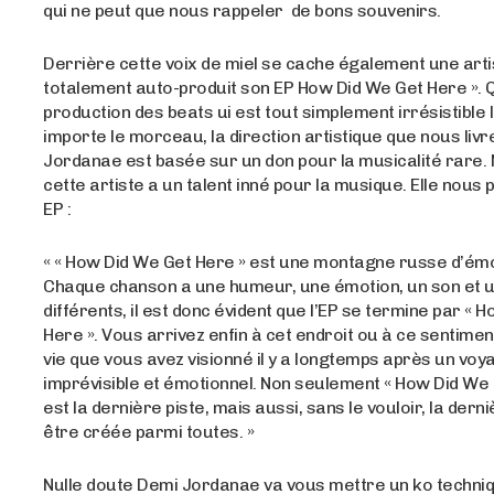
qui ne peut que nous rappeler de bons souvenirs.
Derrière cette voix de miel se cache également une arti
totalement auto-produit son EP How Did We Get Here ». Q
production des beats ui est tout simplement irrésistible 
importe le morceau, la direction artistique que nous liv
Jordanae est basée sur un don pour la musicalité rare. 
cette artiste a un talent inné pour la musique. Elle nous 
EP :
« « How Did We Get Here » est une montagne russe d’émo
Chaque chanson a une humeur, une émotion, un son et u
différents, il est donc évident que l’EP se termine par « 
Here ». Vous arrivez enfin à cet endroit ou à ce sentime
vie que vous avez visionné il y a longtemps après un voy
imprévisible et émotionnel. Non seulement « How Did We 
est la dernière piste, mais aussi, sans le vouloir, la der
être créée parmi toutes. »
Nulle doute Demi Jordanae va vous mettre un ko techni