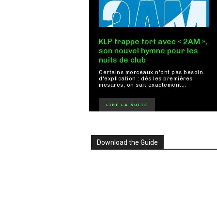
KLP frappe fort avec « 2AM »,
son nouvel hymne pour les
nuits de club
Certains morceaux n'ont pas besoin
d'explication : dès les premières
mesures, on sait exactement...
LIRE LA SUITE
Download the Guide