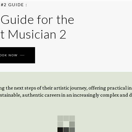
#2 GUIDE :
 Guide for the
t Musician 2
BOOK NOW
 the next steps of their artistic journey, offering practical 
tainable, authentic careers in an increasingly complex and