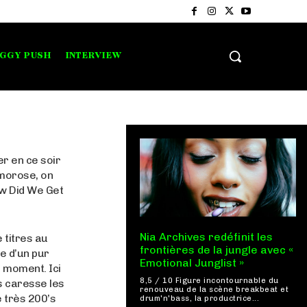
IGGY PUSH
INTERVIEW
r en ce soir
 morose, on
w Did We Get
Nia Archives redéfinit les
 titres au
frontières de la jungle avec «
e d’un pur
Emotional Junglist »
 moment. Ici
8,5 / 10 Figure incontournable du
s caresse les
renouveau de la scène breakbeat et
 très 200’s
drum'n'bass, la productrice...