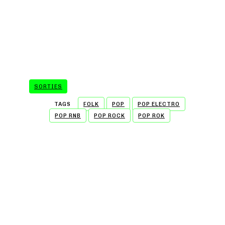
SORTIES
TAGS
FOLK
POP
POP ELECTRO
POP RNB
POP ROCK
POP ROK