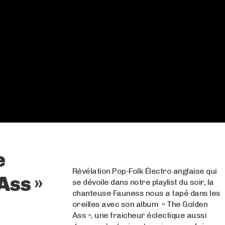
e
Révélation Pop-Folk Électro anglaise qui
Ass »
se dévoile dans notre playlist du soir, la
chanteuse Fauness nous a tapé dans les
oreilles avec son album « The Golden
Ass », une fraicheur éclectique aussi