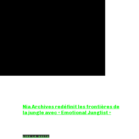
Nia Archives redéfinit les frontières de
la jungle avec « Emotional Junglist »
8,5 / 10 Figure incontournable du renouveau de la
scène breakbeat et drum'n'bass, la productrice...
LIRE LA SUITE