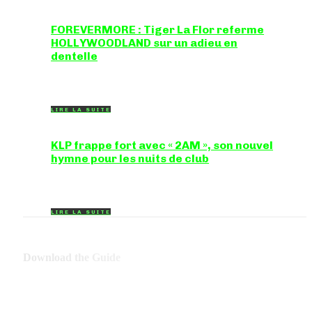
FOREVERMORE : Tiger La Flor referme
HOLLYWOODLAND sur un adieu en
dentelle
Certaines chansons ferment une porte en douceur,
sans clameur ni rancune. "FOREVERMORE", titre de...
LIRE LA SUITE
KLP frappe fort avec « 2AM », son nouvel
hymne pour les nuits de club
Certains morceaux n'ont pas besoin d'explication :
dès les premières mesures, on sait exactement...
LIRE LA SUITE
Download the Guide