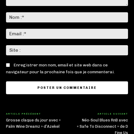
Commenter
:
No
:*
Ema
:*
Sit
:
Enregistrer mon nom, email et site web dans ce
navigateur pour la prochaine fois que je commenterai.
ARTICLE PRÉCÉDENT
ARTICLE SUIVANT
Grosse claque du jour avec «
Néo-Soul Blues RnB avec
Palm Wine Dreamz » d’Azekel
« Safe To Disconnect » de D
Fine Us