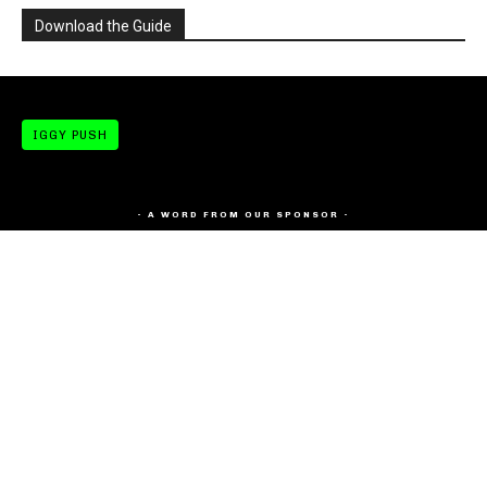
Download the Guide
IGGY PUSH
- A WORD FROM OUR SPONSOR -