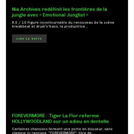
Nia Archives redéfinit les frontières de la
jungle avec « Emotional Junglist »
8,5 / 10 Figure incontournable du renouveau de la scène
breakbeat et drum'n'bass, la productrice...
LIRE LA SUITE
FOREVERMORE : Tiger La Flor referme
HOLLYWOODLAND sur un adieu en dentelle
Certaines chansons ferment une porte en douceur, sans
clameur ni rancune. "FOREVERMORE", titre de...