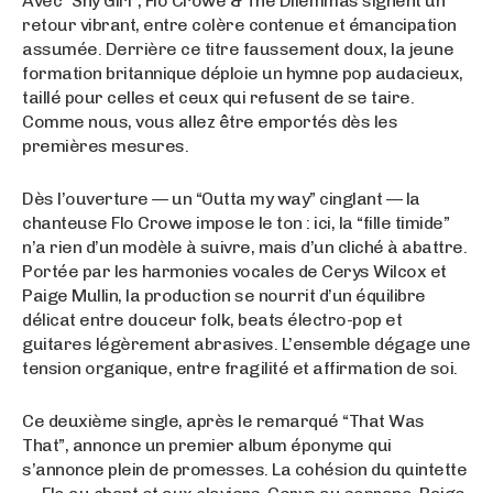
Avec “Shy Girl”, Flo Crowe & The Dilemmas signent un
retour vibrant, entre colère contenue et émancipation
assumée. Derrière ce titre faussement doux, la jeune
formation britannique déploie un hymne pop audacieux,
taillé pour celles et ceux qui refusent de se taire.
Comme nous, vous allez être emportés dès les
premières mesures.
Dès l’ouverture — un “Outta my way” cinglant — la
chanteuse Flo Crowe impose le ton : ici, la “fille timide”
n’a rien d’un modèle à suivre, mais d’un cliché à abattre.
Portée par les harmonies vocales de Cerys Wilcox et
Paige Mullin, la production se nourrit d’un équilibre
délicat entre douceur folk, beats électro-pop et
guitares légèrement abrasives. L’ensemble dégage une
tension organique, entre fragilité et affirmation de soi.
Ce deuxième single, après le remarqué “That Was
That”, annonce un premier album éponyme qui
s’annonce plein de promesses. La cohésion du quintette