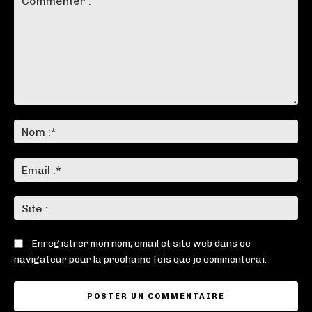
Commenter
:
No
:*
Ema
:*
Sit
:
Enregistrer mon nom, email et site web dans ce
navigateur pour la prochaine fois que je commenterai.