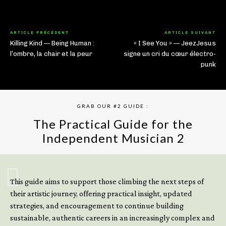
ARTICLE PRÉCÉDENT
ARTICLE SUIVANT
Killing Kind — Being Human :
« I See You » — JeezJesus
l’ombre, la chair et la peur
signe un cri du cœur électro-
punk
GRAB OUR #2 GUIDE :
The Practical Guide for the
Independent Musician 2
GET YOUR BOOK NOW
This guide aims to support those climbing the next steps of
their artistic journey, offering practical insight, updated
strategies, and encouragement to continue building
sustainable, authentic careers in an increasingly complex and