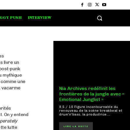
IGGY PUSH
INTERVIEW
es
is livre un
 post-punk
au mythique
ne comme une
du vacarme
Nia Archives redéfinit les
frontières de la jungle avec «
Emotional Junglist »
8,5 / 10 Figure incontournable du
orités
renouveau de la scène breakbeat et
t. On y entend
drum'n'bass, la productrice...
perately
tte lutte
LIRE LA SUITE