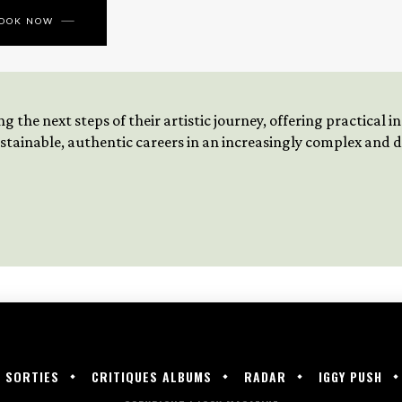
BOOK NOW
 the next steps of their artistic journey, offering practical 
tainable, authentic careers in an increasingly complex and
SORTIES
CRITIQUES ALBUMS
RADAR
IGGY PUSH