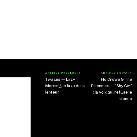
ARTICLE PRÉCÉDENT
ARTICLE SUIVANT
Twaang — Lazy
Flo Crowe & The
Morning, le luxe de la
Dilemmas — “Shy Girl”
lenteur
: la voix qui refuse le
silence