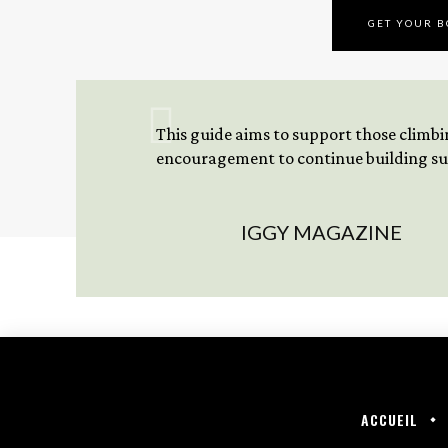
GET YOUR 
This guide aims to support those climbing
encouragement to continue building sus
IGGY MAGAZINE
ACCUEIL