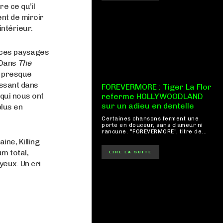
e ce qu’il
nt de miroir
intérieur.
 ces paysages
 Dans
The
n presque
issant dans
FOREVERMORE : Tiger La Flor
qui nous ont
referme HOLLYWOODLAND
sur un adieu en dentelle
lus en
Certaines chansons ferment une
porte en douceur, sans clameur ni
rancune. "FOREVERMORE", titre de...
ne, Killing
m total,
LIRE LA SUITE
yeux. Un cri