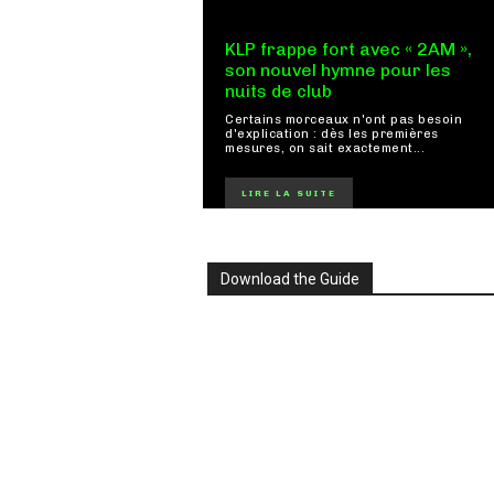
KLP frappe fort avec « 2AM »,
son nouvel hymne pour les
nuits de club
Certains morceaux n'ont pas besoin
d'explication : dès les premières
mesures, on sait exactement...
LIRE LA SUITE
Download the Guide