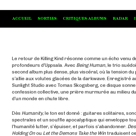
ACCUEIL
SORTIES
CRITIQUES ALBUMS
RADAR
Le retour de Killing Kind résonne comme un écho venu d
profondeurs d’Uppsala. Avec
Being Human
, le trio suédo
second album plus dense, plus viscéral, où la tension du
s’allie aux volutes glacées de la darkwave. Enregistré 
Sunlight Studio avec Tomas Skogsberg, ce disque son
confession collective, une prière murmurée au milieu 
d’un monde en chute libre.
Dès
Humanity
, le ton est donné : guitares solitaires, son
spectrales et un souffle apocalyptique qui enveloppe tou
l’humanité lutter, s’épuiser, et parfois s’abandonner.
Des
Holding On
ou
Let the Demons Take the Win
traduisent ce