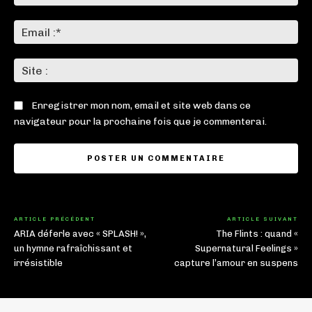
:*
Ema
:*
Sit
:
Enregistrer mon nom, email et site web dans ce
navigateur pour la prochaine fois que je commenterai.
ARTICLE PRÉCÉDENT
ARTICLE SUIVANT
ARIA déferle avec « SPLASH! »,
The Flints : quand «
un hymne rafraîchissant et
Supernatural Feelings »
irrésistible
capture l’amour en suspens