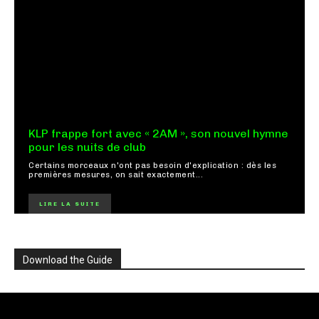
KLP frappe fort avec « 2AM », son nouvel hymne
pour les nuits de club
Certains morceaux n'ont pas besoin d'explication : dès les
premières mesures, on sait exactement...
LIRE LA SUITE
Download the Guide