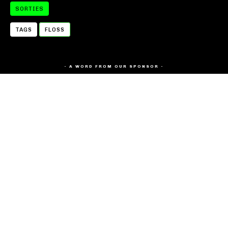
SORTIES
TAGS
FLOSS
- A WORD FROM OUR SPONSOR -