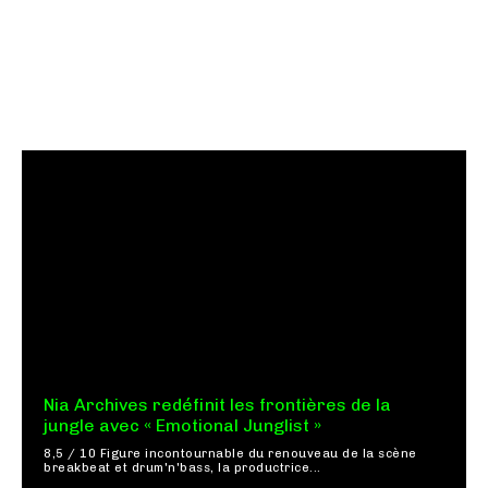
Nia Archives redéfinit les frontières de la
jungle avec « Emotional Junglist »
8,5 / 10 Figure incontournable du renouveau de la scène
breakbeat et drum'n'bass, la productrice...