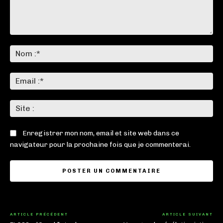
Commenter
:
No
:*
Ema
:*
Sit
:
Enregistrer mon nom, email et site web dans ce
navigateur pour la prochaine fois que je commenterai.
ARTICLE PRÉCÉDENT
ARTICLE SUIVANT