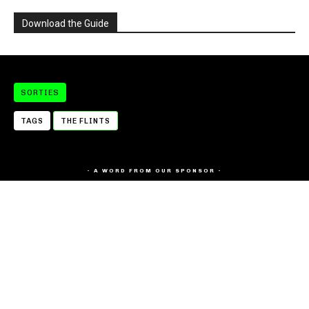
Download the Guide
SORTIES
TAGS
THE FLINTS
- A WORD FROM OUR SPONSOR -