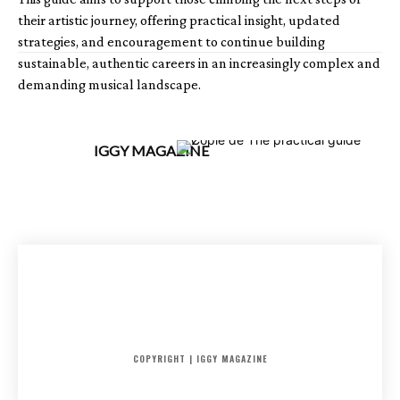
their artistic journey, offering practical insight, updated
strategies, and encouragement to continue building
sustainable, authentic careers in an increasingly complex and
demanding musical landscape.
IGGY MAGAZINE
ACCUEIL
SORTIES
CRITIQUES ALBUMS
RADAR
IGGY PUSH
INTERVIEW
COPYRIGHT | IGGY MAGAZINE