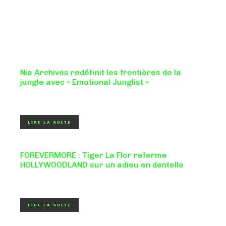
Nia Archives redéfinit les frontières de la
jungle avec « Emotional Junglist »
8,5 / 10 Figure incontournable du renouveau de la scène
breakbeat et drum'n'bass, la productrice...
LIRE LA SUITE
FOREVERMORE : Tiger La Flor referme
HOLLYWOODLAND sur un adieu en dentelle
Certaines chansons ferment une porte en douceur, sans
clameur ni rancune. "FOREVERMORE", titre de...
LIRE LA SUITE