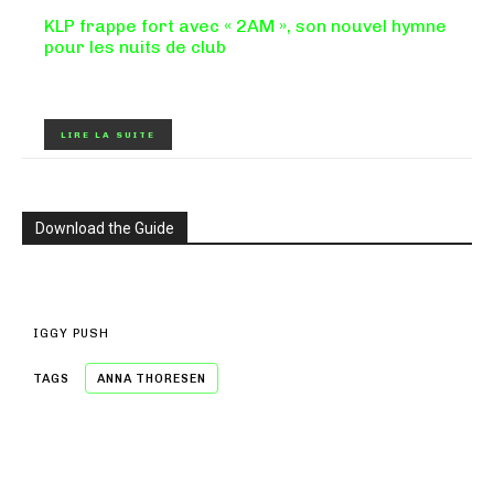
KLP frappe fort avec « 2AM », son nouvel hymne
pour les nuits de club
Certains morceaux n'ont pas besoin d'explication : dès les
premières mesures, on sait exactement...
LIRE LA SUITE
Download the Guide
IGGY PUSH
TAGS
ANNA THORESEN
- A WORD FROM OUR SPONSOR -