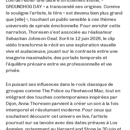
Loin de rester une œuvre strictement intime, «
GROUNDHOG DAY » a transcendé ses origines. Comme
le souligne l’artiste, le titre « est devenu bien plus grand
que [elle] », touchant un public sensible à ces thèmes
universels de spirale émotionnelle
. Pour enrichir cette
narration, Thoresen s’est associée au réalisateur
Sebastian Johnson-Deal. Sorti le 12 juin 2026, le clip
vidéo transforme le récit en une exploration visuelle
vive et audacieuse, jouant sur le contraste entre une
imagerie maximaliste, des portails temporels et
l’équilibre précaire entre vie professionnelle et vie
privée
.
En puisant ses influences dans le rock classique de
groupes comme The Police ou Fleetwood Mac, tout en
intégrant des touches contemporaines inspirées par
Dijon, Anna Thoresen parvient à créer un son à la fois
intemporel et résolument moderne
. Pour ceux qui
souhaitent découvrir cet univers en live, l’artiste
poursuit sur sa lancée avec des dates prévues à Los
Angeles, notamment au Harvard and Stone le 30 juin et