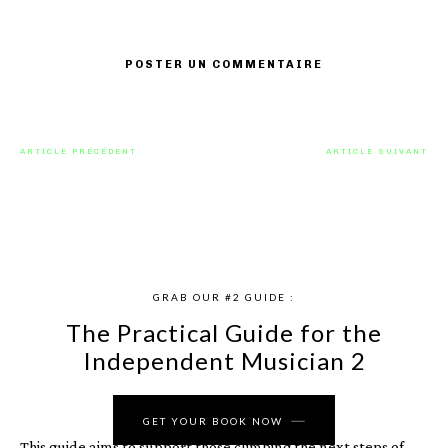
navigateur pour la prochaine fois que je commenterai.
ARTICLE PRÉCÉDENT
ARTICLE SUIVANT
Ibeyi – Offering : Le vertige
Plain Drifter : L’instinct brut au
sublime d’une liberté
service du rock avec « Canine
retrouvée
Reputation »
GRAB OUR #2 GUIDE :
The Practical Guide for the
Independent Musician 2
GET YOUR BOOK NOW
This guide aims to support those climbing the next steps of