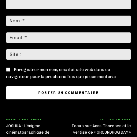
Commenter
:
No
:*
Ema
:*
Sit
:
Enregistrer mon nom, email et site web dans ce
navigateur pour la prochaine fois que je commenterai.
ARTICLE PRÉCÉDENT
ARTICLE SUIVANT
JOSHUA : L’énigme
Focus sur Anna Thoresen et le
cinématographique de
vertige de « GROUNDHOG DAY »