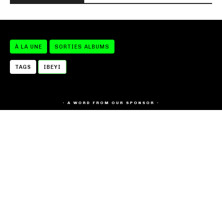
À LA UNE
SORTIES ALBUMS
TAGS
IBEYI
- A WORD FROM OUR SPONSOR -