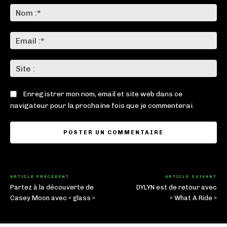
:
No
:*
Ema
:*
Sit
:
Enregistrer mon nom, email et site web dans ce
navigateur pour la prochaine fois que je commenterai.
ARTICLE PRÉCÉDENT
ARTICLE SUIVANT
Partez à la découverte de
DYLYN est de retour avec
Casey Moon avec « glass »
« What A Ride »