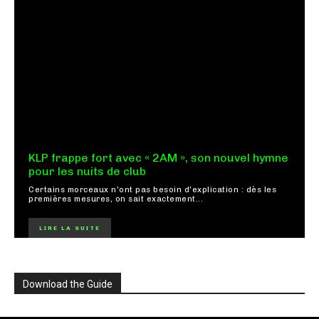
KLP frappe fort avec « 2AM », son nouvel hymne
pour les nuits de club
Certains morceaux n'ont pas besoin d'explication : dès les
premières mesures, on sait exactement...
LIRE LA SUITE
Download the Guide