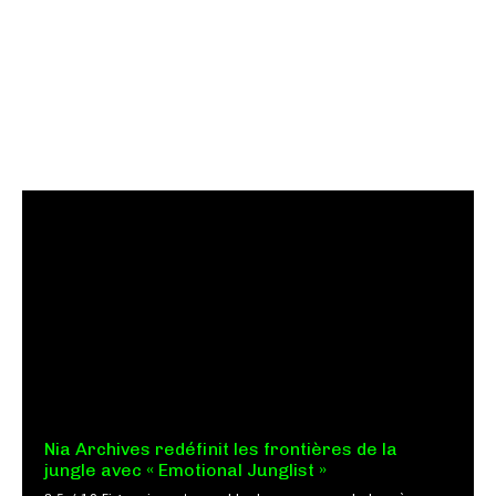
Nia Archives redéfinit les frontières de la
jungle avec « Emotional Junglist »