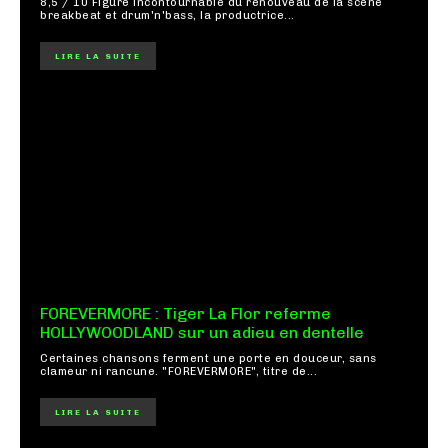
8,5 / 10 Figure incontournable du renouveau de la scène
breakbeat et drum'n'bass, la productrice...
LIRE LA SUITE
FOREVERMORE : Tiger La Flor referme
HOLLYWOODLAND sur un adieu en dentelle
Certaines chansons ferment une porte en douceur, sans
clameur ni rancune. "FOREVERMORE", titre de...
LIRE LA SUITE