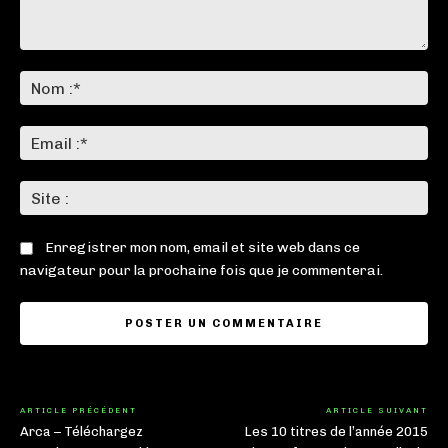
Commenter
:
No
:*
Ema
:*
Sit
:
Enregistrer mon nom, email et site web dans ce
navigateur pour la prochaine fois que je commenterai.
ARTICLE PRÉCÉDENT
ARTICLE SUIVANT
Arca – Téléchargez
Les 10 titres de l’année 2015