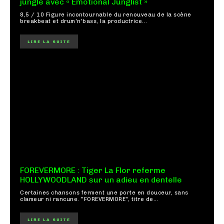
jungle avec « Emotional Junglist »
8,5 / 10 Figure incontournable du renouveau de la scène
breakbeat et drum'n'bass, la productrice...
LIRE LA SUITE
FOREVERMORE : Tiger La Flor referme
HOLLYWOODLAND sur un adieu en dentelle
Certaines chansons ferment une porte en douceur, sans
clameur ni rancune. "FOREVERMORE", titre de...
LIRE LA SUITE