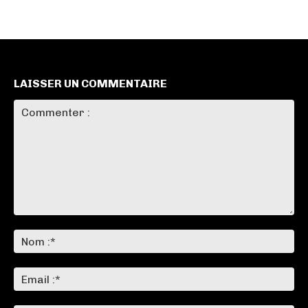
LAISSER UN COMMENTAIRE
Commenter
:
No
:*
Ema
:*