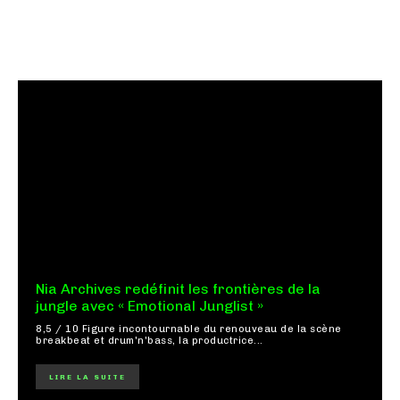
Nia Archives redéfinit les frontières de la
jungle avec « Emotional Junglist »
8,5 / 10 Figure incontournable du renouveau de la scène
breakbeat et drum'n'bass, la productrice...
LIRE LA SUITE