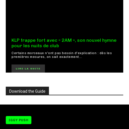
KLP frappe fort avec « 2AM », son nouvel hymne
pour les nuits de club
Certains morceaux n'ont pas besoin d'explication : dès les
premières mesures, on sait exactement...
LIRE LA SUITE
Download the Guide
IGGY PUSH