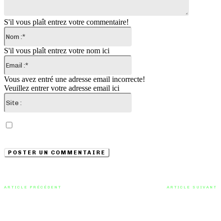
S'il vous plaît entrez votre commentaire!
Nom
:*
S'il vous plaît entrez votre nom ici
Email
:*
Vous avez entré une adresse email incorrecte!
Veuillez entrer votre adresse email ici
Site
:
Enregistrer mon nom, email et site web dans ce
navigateur pour la prochaine fois que je commenterai.
ARTICLE PRÉCÉDENT
ARTICLE SUIVANT
Hangover Square débarque
Laissez-vous transporter
après un long silence avec une
émotionnellement par le single
chanson déchirante qu’il baptise
original « Firefly » de Julie Hicklin