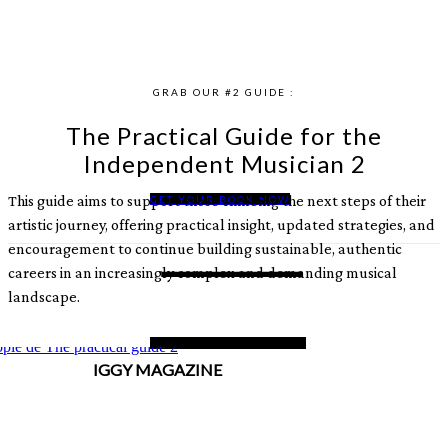
« Softest of Silks »
GRAB OUR #2 GUIDE :
The Practical Guide for the
Independent Musician 2
This guide aims to support those climbing the next steps of their
GET YOUR BOOK NOW
artistic journey, offering practical insight, updated strategies, and
encouragement to continue building sustainable, authentic
careers in an increasingly complex and demanding musical
landscape.
IGGY MAGAZINE