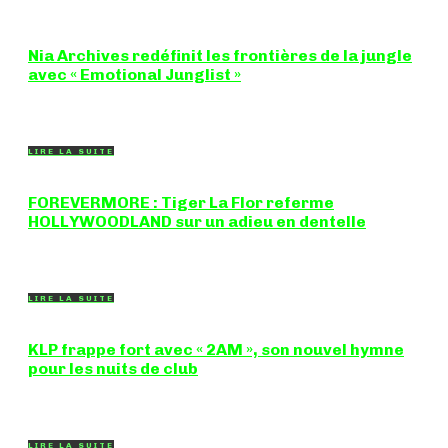
Nia Archives redéfinit les frontières de la jungle
avec « Emotional Junglist »
8,5 / 10 Figure incontournable du renouveau de la scène
breakbeat et drum'n'bass, la productrice...
LIRE LA SUITE
FOREVERMORE : Tiger La Flor referme
HOLLYWOODLAND sur un adieu en dentelle
Certaines chansons ferment une porte en douceur, sans clameur
ni rancune. "FOREVERMORE", titre de...
LIRE LA SUITE
KLP frappe fort avec « 2AM », son nouvel hymne
pour les nuits de club
Certains morceaux n'ont pas besoin d'explication : dès les
premières mesures, on sait exactement...
LIRE LA SUITE