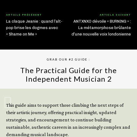
ARTICLE PRÉCÉDENT
ARTICLE SUIVANT
La claque Jeanie : quand l’alt-
ANTXNXO dévoile « BURNING » :
pop brise les dogmes avec
La métamorphose brûlante
« Shame on Me »
d’une nouvelle voix londonienne
GRAB OUR #2 GUIDE :
The Practical Guide for the
Independent Musician 2
GET YOUR BOOK NOW
This guide aims to support those climbing the next steps of
their artistic journey, offering practical insight, updated
strategies, and encouragement to continue building
sustainable, authentic careers in an increasingly complex and
demanding musical landscape.