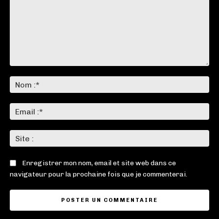
Commenter
:
No
:*
Ema
:*
Sit
:
Enregistrer mon nom, email et site web dans ce
navigateur pour la prochaine fois que je commenterai.