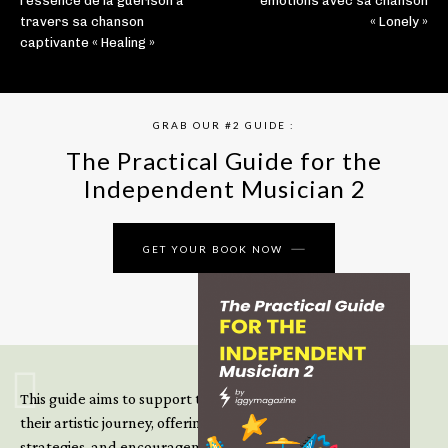
l’essence de la guérison à
émotions avec sa chanson
travers sa chanson
« Lonely »
captivante « Healing »
GRAB OUR #2 GUIDE :
The Practical Guide for the
Independent Musician 2
GET YOUR BOOK NOW
This guide aims to support those climbing the next steps of
their artistic journey, offering practical insight, updated
strategies, and encouragement to continue building