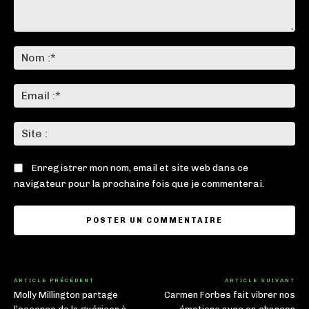
Commenter
:
No
:*
Ema
:*
Sit
:
Enregistrer mon nom, email et site web dans ce
navigateur pour la prochaine fois que je commenterai.
ARTICLE PRÉCÉDENT
ARTICLE SUIVANT
Molly Millington partage
Carmen Forbes fait vibrer nos