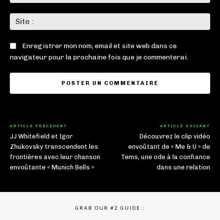
:*
Sit
:
Enregistrer mon nom, email et site web dans ce
navigateur pour la prochaine fois que je commenterai.
ARTICLE PRÉCÉDENT
ARTICLE SUIVANT
JJ Whitefield et Igor
Découvrez le clip vidéo
Zhukovsky transcendent les
envoûtant de « Me & U » de
frontières avec leur chanson
Tems, une ode à la confiance
envoûtante « Munich Bells »
dans une relation
GRAB OUR #2 GUIDE :