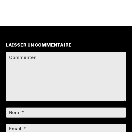
LAISSER UN COMMENTAIRE
Commenter
:
No
:*
Ema