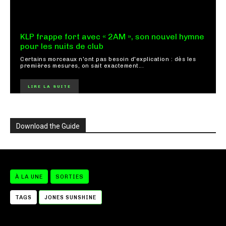
KLP frappe fort avec « 2AM », son nouvel hymne
pour les nuits de club
Certains morceaux n'ont pas besoin d'explication : dès les
premières mesures, on sait exactement...
LIRE LA SUITE
Download the Guide
À LA UNE
SORTIES
TAGS
JONES SUNSHINE