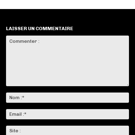
LAISSER UN COMMENTAIRE
Commenter
:
No
:*
Ema
:*
Sit
: