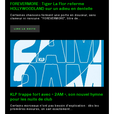
FOREVERMORE : Tiger La Flor referme
HOLLYWOODLAND sur un adieu en dentelle
Certaines chansons ferment une porte en douceur, sans
clameur ni rancune. "FOREVERMORE", titre de...
LIRE LA SUITE
KLP frappe fort avec « 2AM », son nouvel hymne
pour les nuits de club
Certains morceaux n'ont pas besoin d'explication : dès les
premières mesures, on sait exactement...