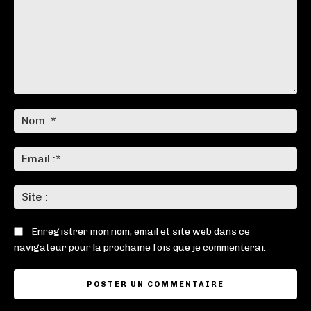
Commenter
:
No
:*
Ema
:*
Sit
:
Enregistrer mon nom, email et site web dans ce
navigateur pour la prochaine fois que je commenterai.