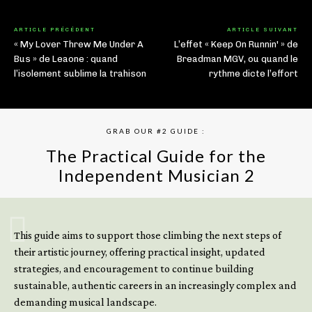
ARTICLE PRÉCÉDENT
ARTICLE SUIVANT
« My Lover Threw Me Under A
L’effet « Keep On Runnin' » de
Bus » de Leaone : quand
Breadman MGV, ou quand le
l’isolement sublime la trahison
rythme dicte l’effort
GRAB OUR #2 GUIDE :
The Practical Guide for the
Independent Musician 2
GET YOUR BOOK NOW
This guide aims to support those climbing the next steps of
their artistic journey, offering practical insight, updated
strategies, and encouragement to continue building
sustainable, authentic careers in an increasingly complex and
demanding musical landscape.