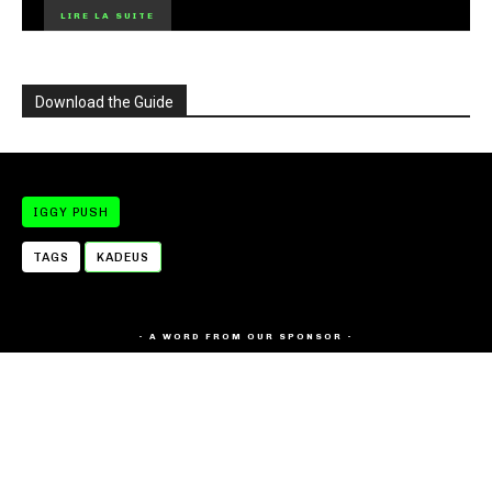
LIRE LA SUITE
Download the Guide
IGGY PUSH
TAGS
KADEUS
- A WORD FROM OUR SPONSOR -