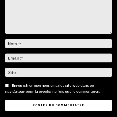
Commenter
:
No
:*
Ema
:*
Sit
:
Enregistrer mon nom, email et site web dans ce
navigateur pour la prochaine fois que je commenterai.