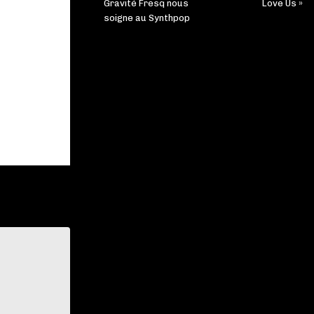
Gravité Fresq nous
Love Us »
soigne au Synthpop