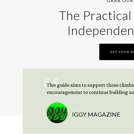
GRAB OUR 
The Practical
Independen
GET YOUR 
This guide aims to support those climbing
encouragement to continue building sus
IGGY MAGAZINE