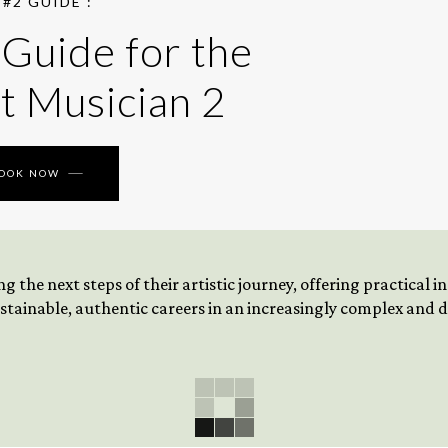
#2 GUIDE :
 Guide for the
t Musician 2
BOOK NOW
 the next steps of their artistic journey, offering practical 
tainable, authentic careers in an increasingly complex and