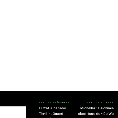
ARTICLE PRÉCÉDENT
ARTICLE SUIVANT
L’Effet « Placebo
Michellar : L’alchimie
Thrill » : Quand
électrique de « Do We