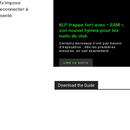
d
s’impose
 reconnecter à
menté.
KLP frappe fort avec « 2AM »,
son nouvel hymne pour les
nuits de club
Certains morceaux n'ont pas besoin
d'explication : dès les premières
mesures, on sait exactement...
LIRE LA SUITE
Download the Guide