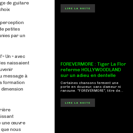
ge de guitare
choix
LIRE LA SUITE
 perception
de petites
unies par un
’« Un » avec
les naissaient
FOREVERMORE : Tiger La Flor
uvenir
referme HOLLYWOODLAND
sur un adieu en dentelle
 du message à
sa formation
Certaines chansons ferment une
porte en douceur, sans clameur ni
e dimension
rancune. "FOREVERMORE", titre de...
LIRE LA SUITE
rière
aissant
ne une œuvre
e que nous