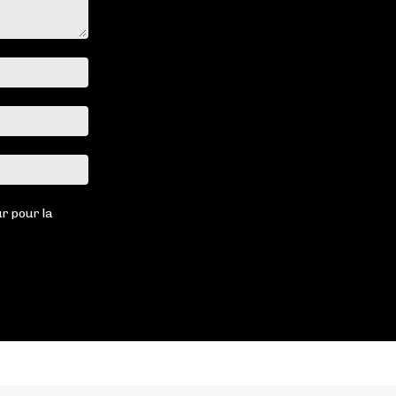
Nom
:*
Email
:*
Site
:
r pour la