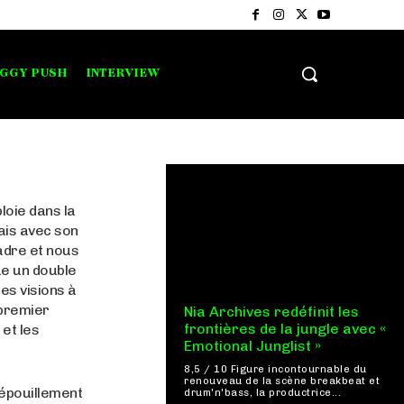
IGGY PUSH
INTERVIEW
loie dans la
ais avec son
cadre et nous
ue un double
es visions à
 premier
Nia Archives redéfinit les
frontières de la jungle avec «
et les
Emotional Junglist »
8,5 / 10 Figure incontournable du
renouveau de la scène breakbeat et
dépouillement
drum'n'bass, la productrice...