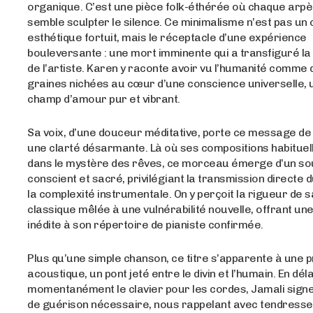
organique. C’est une pièce folk-éthérée où chaque arpè
semble sculpter le silence. Ce minimalisme n’est pas un 
esthétique fortuit, mais le réceptacle d’une expérience
bouleversante : une mort imminente qui a transfiguré la
de l’artiste. Karen y raconte avoir vu l’humanité comme 
graines nichées au cœur d’une conscience universelle, 
champ d’amour pur et vibrant.
Sa voix, d’une douceur méditative, porte ce message de l
une clarté désarmante. Là où ses compositions habituel
dans le mystère des rêves, ce morceau émerge d’un so
conscient et sacré, privilégiant la transmission directe
la complexité instrumentale. On y perçoit la rigueur de 
classique mêlée à une vulnérabilité nouvelle, offrant un
inédite à son répertoire de pianiste confirmée.
Plus qu’une simple chanson, ce titre s’apparente à une p
acoustique, un pont jeté entre le divin et l’humain. En dél
momentanément le clavier pour les cordes, Jamali sig
de guérison nécessaire, nous rappelant avec tendress