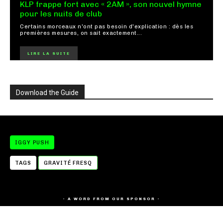
KLP frappe fort avec « 2AM », son nouvel hymne
pour les nuits de club
Certains morceaux n'ont pas besoin d'explication : dès les
premières mesures, on sait exactement...
LIRE LA SUITE
Download the Guide
IGGY PUSH
TAGS
GRAVITÉ FRESQ
- A WORD FROM OUR SPONSOR -