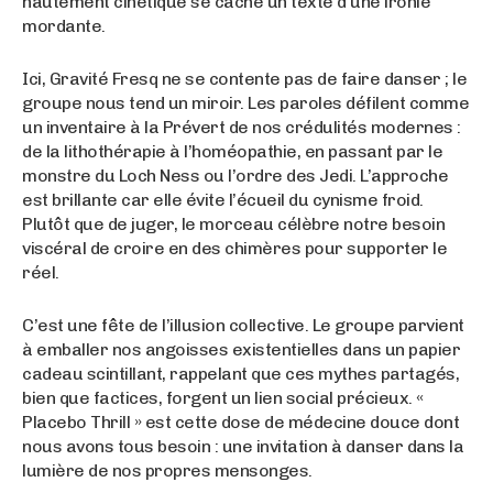
hautement cinétique se cache un texte d’une ironie
mordante.
Ici, Gravité Fresq ne se contente pas de faire danser ; le
groupe nous tend un miroir. Les paroles défilent comme
un inventaire à la Prévert de nos crédulités modernes :
de la lithothérapie à l’homéopathie, en passant par le
monstre du Loch Ness ou l’ordre des Jedi. L’approche
est brillante car elle évite l’écueil du cynisme froid.
Plutôt que de juger, le morceau célèbre notre besoin
viscéral de croire en des chimères pour supporter le
réel.
C’est une fête de l’illusion collective. Le groupe parvient
à emballer nos angoisses existentielles dans un papier
cadeau scintillant, rappelant que ces mythes partagés,
bien que factices, forgent un lien social précieux. «
Placebo Thrill » est cette dose de médecine douce dont
nous avons tous besoin : une invitation à danser dans la
lumière de nos propres mensonges.