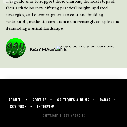
This guide aims to support those climbing the next steps of
their artistic journey, offering practical insight, updated
strategies, and encouragement to continue building
sustainable, authentic careers in an increasingly complex and
demanding musical landscape.
IGGY MAGAZINE
ACCUEIL
SORTIES
CRITIQUES ALBUMS
RADAR
IGGY PUSH
INTERVIEW
COPYRIGHT | IGGY MAGAZINE