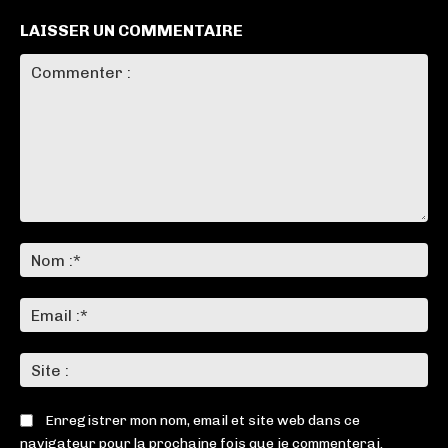
LAISSER UN COMMENTAIRE
Commenter
:
No
:*
Ema
:*
Sit
:
Enregistrer mon nom, email et site web dans ce
navigateur pour la prochaine fois que je commenterai.