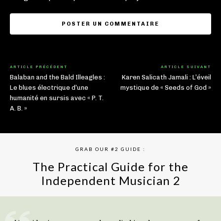
ARTICLE PRÉCÉDENT
ARTICLE SUIVANT
Balaban and the Bald Illeagles :
Karen Salicath Jamali : L’éveil
Le blues électrique d’une
mystique de « Seeds of God »
humanité en sursis avec « P. T.
A. B. »
GRAB OUR #2 GUIDE :
The Practical Guide for the
Independent Musician 2
GET YOUR BOOK NOW