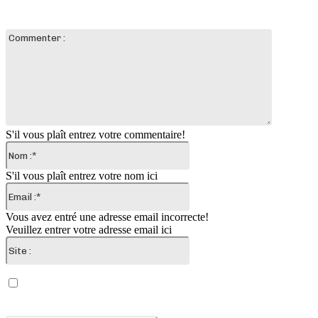
LAISSER UN COMMENTAIRE
Commente
:
S'il vous plaît entrez votre commentaire!
Nom
:*
S'il vous plaît entrez votre nom ici
Email
:*
Vous avez entré une adresse email incorrecte!
Veuillez entrer votre adresse email ici
Site
:
Enregistrer mon nom, email et site web dans ce
navigateur pour la prochaine fois que je commenterai.