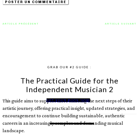
ARTICLE PRÉCÉDENT
ARTICLE SUIVANT
Sky Adler dévoile « Leave It
ILUKA marque les esprits avec
Alone » : une ballade minimaliste
« California Boys »
en hommage à sa mère disparue
GRAB OUR #2 GUIDE :
The Practical Guide for the
Independent Musician 2
This guide aims to support those climbing the next steps of their
GET YOUR BOOK NOW
artistic journey, offering practical insight, updated strategies, and
encouragement to continue building sustainable, authentic
careers in an increasingly complex and demanding musical
landscape.