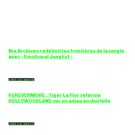
Nia Archives redéfinit les frontières de la jungle
avec « Emotional Junglist »
8,5 / 10 Figure incontournable du renouveau de la scène
breakbeat et drum'n'bass, la productrice...
LIRE LA SUITE
FOREVERMORE : Tiger La Flor referme
HOLLYWOODLAND sur un adieu en dentelle
Certaines chansons ferment une porte en douceur, sans clameur
ni rancune. "FOREVERMORE", titre de...
LIRE LA SUITE