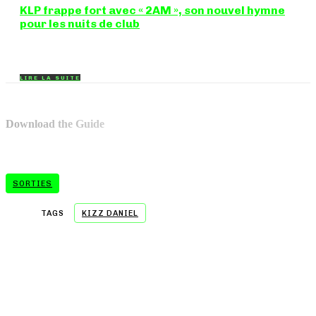
KLP frappe fort avec « 2AM », son nouvel hymne
pour les nuits de club
Certains morceaux n'ont pas besoin d'explication : dès les
premières mesures, on sait exactement...
LIRE LA SUITE
Download the Guide
SORTIES
TAGS
KIZZ DANIEL
- A WORD FROM OUR SPONSOR -