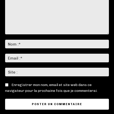
Commenter
:
No
:*
Ema
:*
Sit
:
Enregistrer mon nom, email et site web dans ce
navigateur pour la prochaine fois que je commenterai.