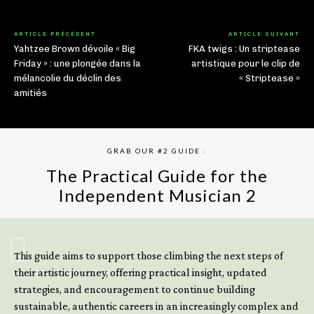
ARTICLE PRÉCÉDENT
ARTICLE SUIVANT
Yahtzee Brown dévoile « Big
FKA twigs : Un striptease
Friday » : une plongée dans la
artistique pour le clip de
mélancolie du déclin des
« Striptease »
amitiés
GRAB OUR #2 GUIDE :
The Practical Guide for the
Independent Musician 2
GET YOUR BOOK NOW
This guide aims to support those climbing the next steps of
their artistic journey, offering practical insight, updated
strategies, and encouragement to continue building
sustainable, authentic careers in an increasingly complex and