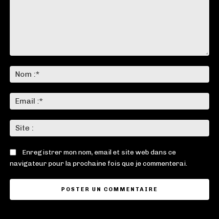
Commenter
:
No
:*
Ema
:*
Sit
:
Enregistrer mon nom, email et site web dans ce
navigateur pour la prochaine fois que je commenterai.