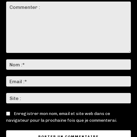
Commenter
:
No
:*
Ema
:*
Sit
:
Enregistrer mon nom, email et site web dans ce
navigateur pour la prochaine fois que je commenterai.