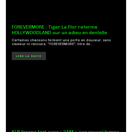
FOREVERMORE : Tiger La Flor referme
HOLLYWOODLAND sur un adieu en dentelle
Certaines chansons ferment une porte en douceur, sans
clameur ni rancune. "FOREVERMORE", titre de...
LIRE LA SUITE
KLP frappe fort avec « 2AM », son nouvel hymne