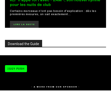
pour les nuits de club
Certains morceaux n'ont pas besoin d'explication : dès les
premières mesures, on sait exactement...
LIRE LA SUITE
Download the Guide
IGGY PUSH
- A WORD FROM OUR SPONSOR -