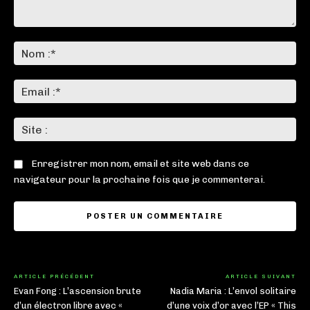
Commenter
:
No
:*
Ema
:*
Sit
:
Enregistrer mon nom, email et site web dans ce
navigateur pour la prochaine fois que je commenterai.
ARTICLE PRÉCÉDENT
ARTICLE SUIVANT
Evan Fong : L’ascension brute
Nadia Maria : L’envol solitaire
d’un électron libre avec «
d’une voix d’or avec l’EP « This