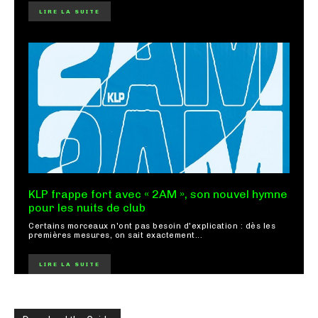
LIRE LA SUITE
KLP frappe fort avec « 2AM », son nouvel hymne
pour les nuits de club
Certains morceaux n'ont pas besoin d'explication : dès les
premières mesures, on sait exactement...
LIRE LA SUITE