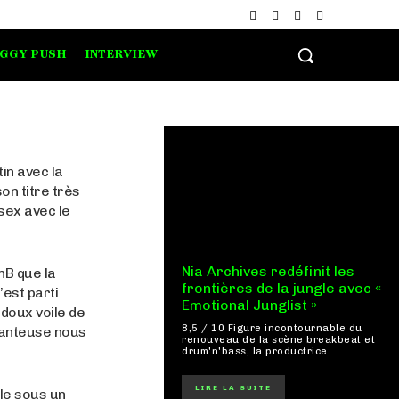
IGGY PUSH
INTERVIEW
in avec la
on titre très
sex avec le
Nia Archives redéfinit les
nB que la
frontières de la jungle avec «
est parti
Emotional Junglist »
doux voile de
8,5 / 10 Figure incontournable du
chanteuse nous
renouveau de la scène breakbeat et
drum'n'bass, la productrice...
LIRE LA SUITE
le sous un