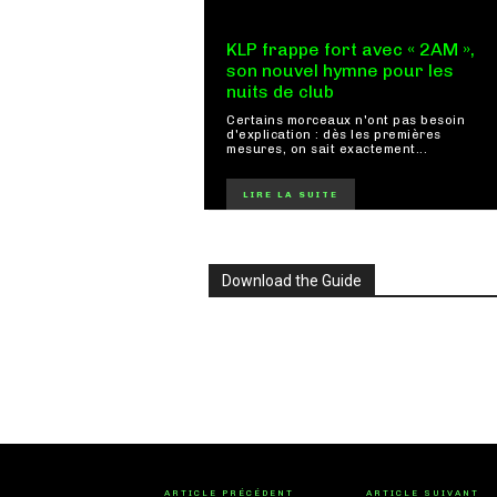
KLP frappe fort avec « 2AM »,
son nouvel hymne pour les
nuits de club
Certains morceaux n'ont pas besoin
d'explication : dès les premières
mesures, on sait exactement...
LIRE LA SUITE
Download the Guide
ARTICLE PRÉCÉDENT
ARTICLE SUIVANT