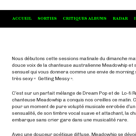
ACCUEIL
SORTIES
CRITIQUES ALBUMS
RADAR
Nous débutons cette sessions matinale du dimanche mat
douce voix de la chanteuse australienne Meadowhip et s
sensuel qui vous donnera comme une envie de morning 
très sexy « Getting Messy ».
C’est sur un parfait mélange de Dream Pop et de Lo-fi R
chanteuse Meadowhip a conquis nos oreilles ce matin. C’
pour un moment de pure volupté musicale enrobée d’un 
sensualité, de son timbre vocal suave et attachant, la 
embarque sans crier gare dans une musicalité rare.
Avec une douceur poétique diffuse, Meadowhip se dévoi