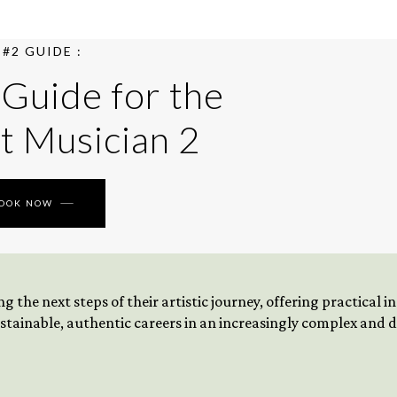
#2 GUIDE :
 Guide for the
t Musician 2
BOOK NOW
 the next steps of their artistic journey, offering practical 
tainable, authentic careers in an increasingly complex and