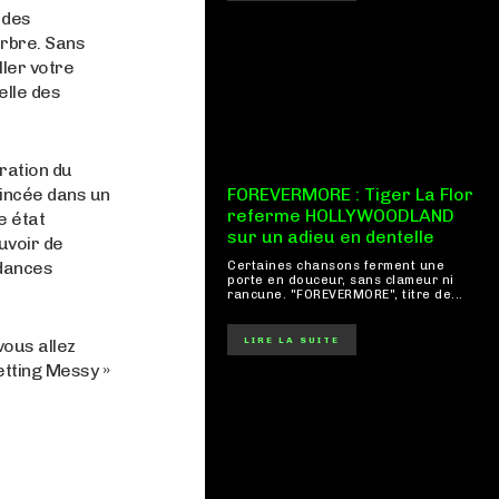
 des
arbre. Sans
ler votre
elle des
ration du
oincée dans un
FOREVERMORE : Tiger La Flor
referme HOLLYWOODLAND
e état
sur un adieu en dentelle
uvoir de
ndances
Certaines chansons ferment une
porte en douceur, sans clameur ni
rancune. "FOREVERMORE", titre de...
LIRE LA SUITE
vous allez
etting Messy »