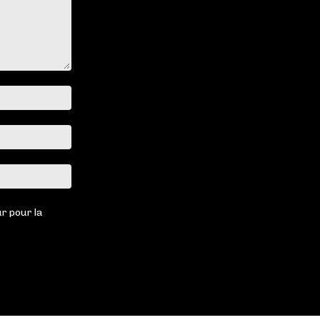
Nom
:*
Email
:*
Site
:
r pour la