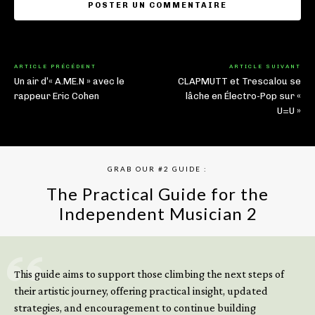
ARTICLE PRÉCÉDENT
ARTICLE SUIVANT
Un air d’« A.ME.N » avec le
CLAPMUTT et Trescalou se
rappeur Eric Cohen
lâche en Électro-Pop sur «
U=U »
GRAB OUR #2 GUIDE :
The Practical Guide for the
Independent Musician 2
GET YOUR BOOK NOW
This guide aims to support those climbing the next steps of
their artistic journey, offering practical insight, updated
strategies, and encouragement to continue building