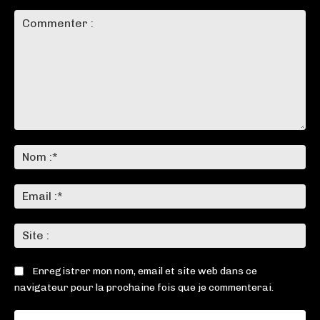
Commenter
:
No
:*
Ema
:*
Sit
:
Enregistrer mon nom, email et site web dans ce
navigateur pour la prochaine fois que je commenterai.