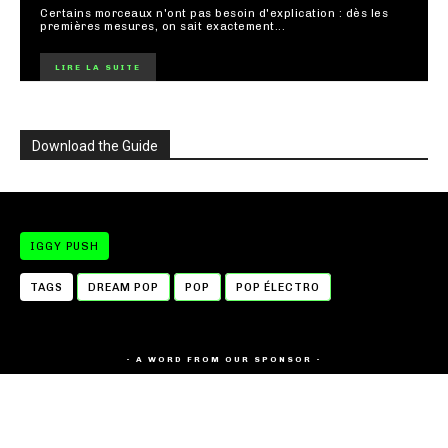
Certains morceaux n'ont pas besoin d'explication : dès les
premières mesures, on sait exactement...
LIRE LA SUITE
Download the Guide
IGGY PUSH
TAGS
DREAM POP
POP
POP ÉLECTRO
- A WORD FROM OUR SPONSOR -