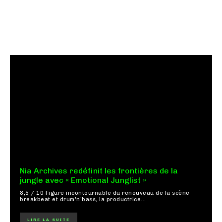
Nia Archives redéfinit les frontières de la
jungle avec « Emotional Junglist »
8,5 / 10 Figure incontournable du renouveau de la scène
breakbeat et drum'n'bass, la productrice...
LIRE LA SUITE