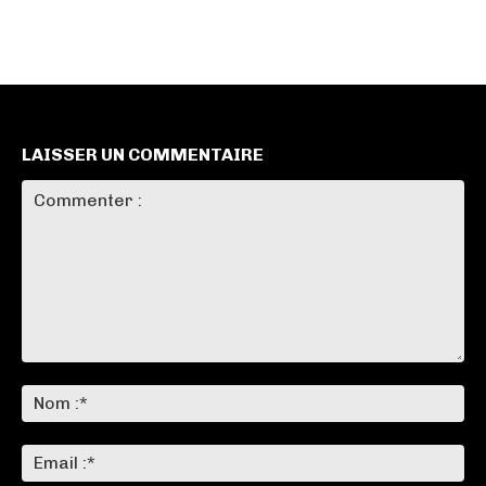
LAISSER UN COMMENTAIRE
Commenter
:
No
:*
Ema
:*