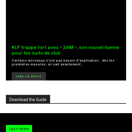
KLP frappe fort avec « 2AM », son nouvel hymne
pour les nuits de club
Certains morceaux n'ont pas besoin d'explication : dès les
premières mesures, on sait exactement...
LIRE LA SUITE
Download the Guide
IGGY PUSH