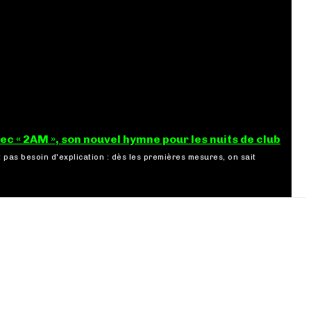
ec « 2AM », son nouvel hymne pour les nuits de club
 pas besoin d'explication : dès les premières mesures, on sait