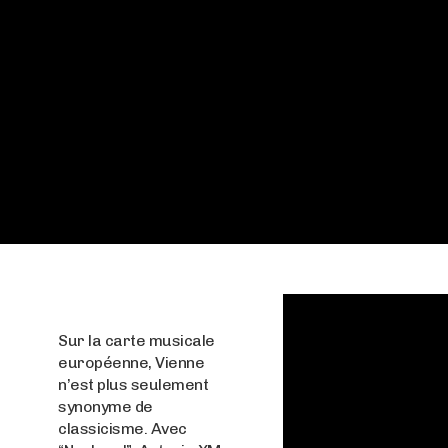
Sur la carte musicale
européenne, Vienne
n’est plus seulement
synonyme de
classicisme. Avec