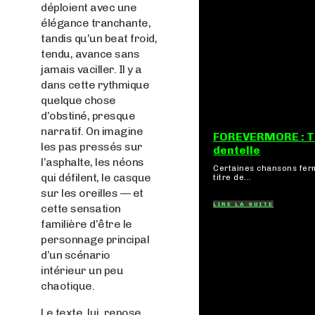
déploient avec une
élégance tranchante,
tandis qu’un beat froid,
tendu, avance sans
jamais vaciller. Il y a
dans cette rythmique
quelque chose
d’obstiné, presque
narratif. On imagine
FOREVERMORE : Ti
les pas pressés sur
dentelle
l’asphalte, les néons
Certaines chansons fer
qui défilent, le casque
titre de...
sur les oreilles — et
LIRE LA SUITE
cette sensation
familière d’être le
personnage principal
d’un scénario
intérieur un peu
chaotique.
Le texte, lui, repose