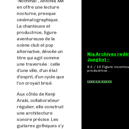
“Nochmal”, Antonia XM
en offre une lecture
nocturne, presque
cinématographique.
La chanteuse et
productrice, figure
aventureuse de la
scène club et pop
alternative, dévoile un
Nia Archives redéf
titre qui agit comme
Junglist »
une traversée : celle
8,5 / 10 Figure incontournable du renouveau de la scène breakbeat et drum'n'bass, la
d’une ville, d’un état
productrice...
d’esprit, d’un cycle que
LIRE LA SUITE
l’on croyait brisé.
Aux côtés de Kenji
Araki, collaborateur
régulier, elle construit
une architecture
sonore précise. Les
guitares gothiques s’y