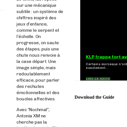
sur une mécanique
subtile : un système de
chiffres inspiré des
jeux d’enfance,
comme le serpent et
l’échelle. On
progresse, on saute
des étapes, puis une
chute nous renvoie à
KLP frappe fort av
la case départ. Une
Certains morceaux n'ont
image simple, mais
exactement...
redoutablement
LIRE LA SUITE
efficace, pour parler
des rechutes
émotionnelles et des
Download the Guide
boucles affectives.
Avec “Nochmal”,
Antonia XM ne
cherche pas la