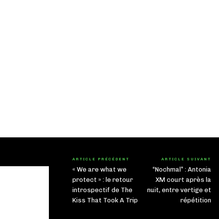
ARTICLE PRÉCÉDENT
ARTICLE SUIVANT
« We are what we
“Nochmal” : Antonia
protect » : le retour
XM court après la
introspectif de The
nuit, entre vertige et
Kiss That Took A Trip
répétition