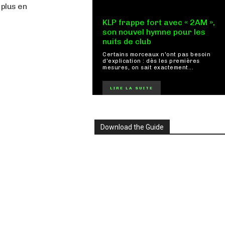
 plus en
KLP frappe fort avec « 2AM »,
son nouvel hymne pour les
nuits de club
Certains morceaux n'ont pas besoin
d'explication : dès les premières
mesures, on sait exactement...
LIRE LA SUITE
Download the Guide