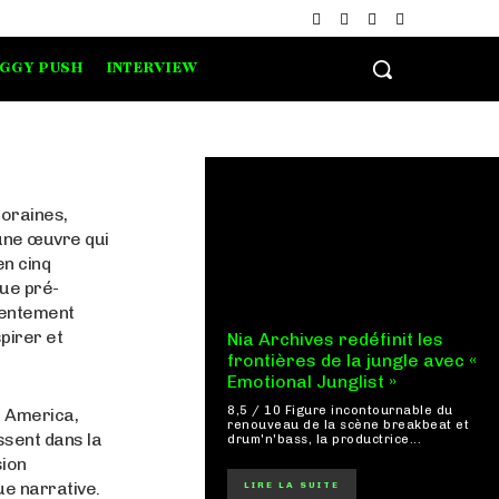
IGGY PUSH
INTERVIEW
oraines,
ne œuvre qui
en cinq
ue pré-
lentement
pirer et
Nia Archives redéfinit les
frontières de la jungle avec «
Emotional Junglist »
8,5 / 10 Figure incontournable du
n America,
renouveau de la scène breakbeat et
ssent dans la
drum'n'bass, la productrice...
sion
ue narrative.
LIRE LA SUITE