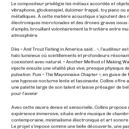
Le compositeur privilégie les métaux accordés et objets
vibraphone, glockenspiel, dulcimer frappé, toy piano ou
métalliques. À cette matière acoustique s’ajoutent des
électroniques microtonales et des drones graves issus
d’amplis, brouillant volontairement la frontière entre mus
atmosphère.
Dès « And Trout Fishing in America said… », l’auditeur es
halo lumineux où scintillements et profondeurs résonan
coexistent avec naturel. « Another Method of Making Wa
injecte ensuite une vitalité plus vive, presque physique d
pulsation. Puis « The Mayonnaise Chapter », en guise de fi
une hypnose nocturne lente et fascinante. Collins offre 
une palette large de son talent et laisse présager de be
pour l’avenir.
Avec cette œuvre dense et sensorielle, Collins propose
expérience immersive, située entre musique de chambr
contemporaine, minimalisme électronique et art sonore 
Le projet s’impose comme une belle découverte, une p