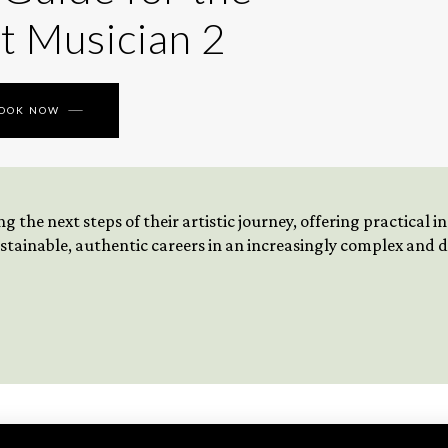
t Musician 2
BOOK NOW
 the next steps of their artistic journey, offering practical 
tainable, authentic careers in an increasingly complex and