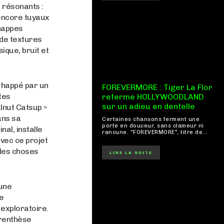
 résonants :
 encore tuyaux
 nappes
 de textures
ique, bruit et
t happé par un
FOREVERMORE : Tiger La Flor
tes
referme HOLLYWOODLAND
sur un adieu en dentelle
lnut Catsup »
ans sa
Certaines chansons ferment une
porte en douceur, sans clameur ni
nal, installe
rancune. "FOREVERMORE", titre de...
avec ce projet
lles choses
LIRE LA SUITE
 une
e
exploratoire.
arenthèse