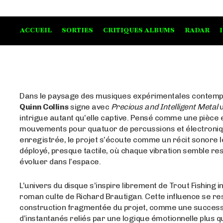
ACCUEIL
SORTIES
CRITIQUES ALBUMS
RADAR
Dans le paysage des musiques expérimentales contemp
Quinn Collins
signe avec
Precious and Intelligent Metal
u
intrigue autant qu’elle captive. Pensé comme une pièce 
mouvements pour quatuor de percussions et électroniq
enregistrée, le projet s’écoute comme un récit sonore 
déployé, presque tactile, où chaque vibration semble res
évoluer dans l’espace.
L’univers du disque s’inspire librement de Trout Fishing i
roman culte de Richard Brautigan. Cette influence se re
construction fragmentée du projet, comme une succes
d’instantanés reliés par une logique émotionnelle plus q