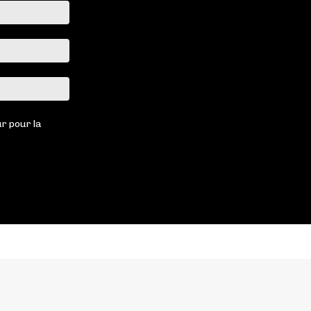
Nom
:*
Email
:*
Site
:
r pour la