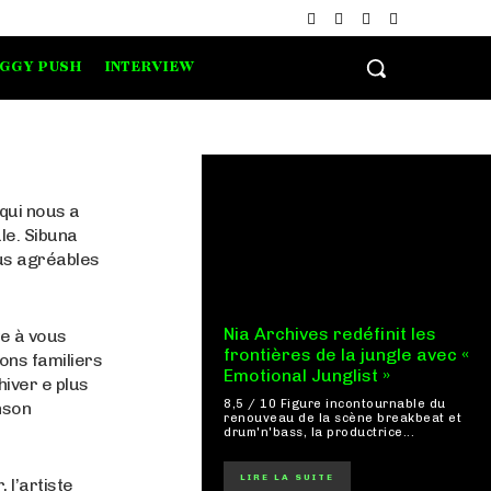
IGGY PUSH
INTERVIEW
 qui nous a
le. Sibuna
us agréables
Nia Archives redéfinit les
ve à vous
frontières de la jungle avec «
ons familiers
Emotional Junglist »
hiver e plus
8,5 / 10 Figure incontournable du
nson
renouveau de la scène breakbeat et
drum'n'bass, la productrice...
LIRE LA SUITE
 l’artiste