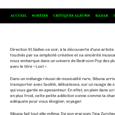
ACCUEIL
SORTIES
CRITIQUES ALBUMS
RADAR
Direction St.Gallen ce soir, à la découverte d’une artiste
touchés par sa simplicité créative et sa sincérité musica
nous embarque dans un univers de Bedroom Pop des pl
avec le titre « Lost ».
Dans un mélange réussi de musicalité rare, Sibuna arri
transporter avec facilité, délicatesse, sur un nuage de s
qui vous garde en apesanteur. En effet, en plein dans un 
en plus froid, cette petite addiction sonne comme la cha
adéquate pour vous éloigner, voyager.
Sibuna fait tout elle-même. De son vrai nom Tina Zurcher,