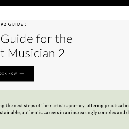
#2 GUIDE :
 Guide for the
t Musician 2
BOOK NOW
 the next steps of their artistic journey, offering practical 
tainable, authentic careers in an increasingly complex and