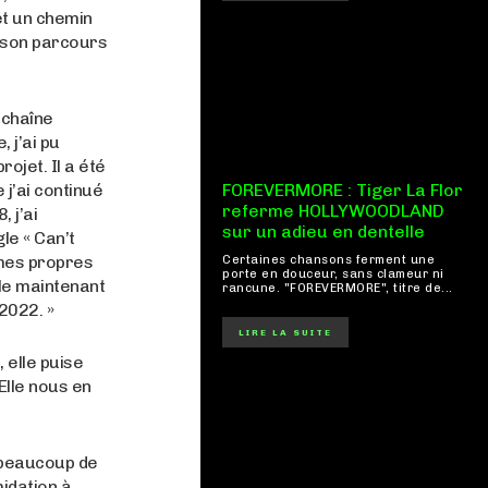
et un chemin
de son parcours
 chaîne
, j’ai pu
ojet. Il a été
 j’ai continué
FOREVERMORE : Tiger La Flor
referme HOLLYWOODLAND
 j’ai
sur un adieu en dentelle
e « Can’t
 mes propres
Certaines chansons ferment une
porte en douceur, sans clameur ni
lle maintenant
rancune. "FOREVERMORE", titre de...
2022. »
LIRE LA SUITE
 elle puise
Elle nous en
r beaucoup de
midation à