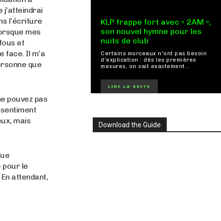
 j’atteindrai
s l’écriture
KLP frappe fort avec « 2AM »,
son nouvel hymne pour les
lorsque mes
nuits de club
fous et
 face. Il m’a
Certains morceaux n'ont pas besoin
d'explication : dès les premières
ersonne que
mesures, on sait exactement...
LIRE LA SUITE
 ne pouvez pas
 sentiment
eux, mais
Download the Guide
que
 pour le
 En attendant,