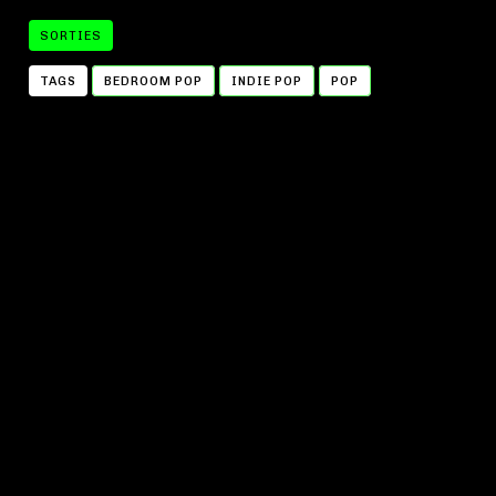
SORTIES
TAGS
BEDROOM POP
INDIE POP
POP