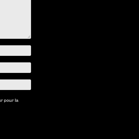
Nom
:*
Email
:*
Site
:
r pour la