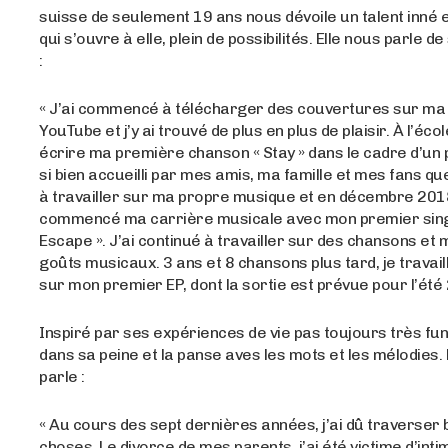
suisse de seulement 19 ans nous dévoile un talent inné 
qui s’ouvre à elle, plein de possibilités. Elle nous parle 
:
« J’ai commencé à télécharger des couvertures sur ma
YouTube et j’y ai trouvé de plus en plus de plaisir. À l’école
écrire ma première chanson « Stay » dans le cadre d’un pr
si bien accueilli par mes amis, ma famille et mes fans que
à travailler sur ma propre musique et en décembre 2018,
commencé ma carrière musicale avec mon premier singl
Escape ». J’ai continué à travailler sur des chansons et
goûts musicaux. 3 ans et 8 chansons plus tard, je travai
sur mon premier EP, dont la sortie est prévue pour l’été 
Inspiré par ses expériences de vie pas toujours très fun,
dans sa peine et la panse aves les mots et les mélodies. 
parle :
« Au cours des sept dernières années, j’ai dû traverse
choses. Le divorce de mes parents, j’ai été victime d’inti