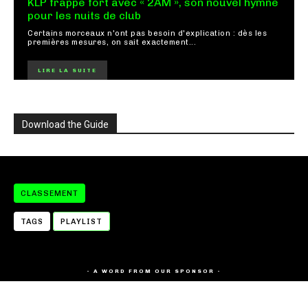
KLP frappe fort avec « 2AM », son nouvel hymne
pour les nuits de club
Certains morceaux n'ont pas besoin d'explication : dès les
premières mesures, on sait exactement...
LIRE LA SUITE
Download the Guide
CLASSEMENT
TAGS
PLAYLIST
- A WORD FROM OUR SPONSOR -