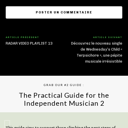
ARTICLE PRÉCÉDENT
ARTICLE SUIVANT
RADAR VIDEO PLAYLIST 13
Découvrez le nouveau single
de Wednesday’s Child «
Terpsichore », une pépite
musicale irrésistible
GRAB OUR #2 GUIDE :
The Practical Guide for the
Independent Musician 2
GET YOUR BOOK NOW
This guide aims to support those climbing the next steps of