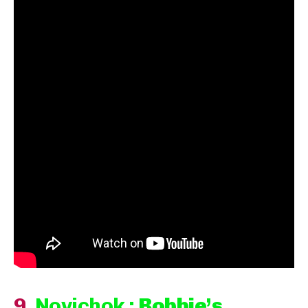
9
.
Novichok :
Bobbie’s