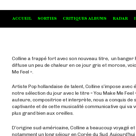
ACCUEIL
SORTIES
CRITIQUES ALBUMS
RADAR
Colline a frappé fort avec son nouveau titre, un banger
diffuse un peu de chaleur en ce jour gris et morose, voi
Me Feel ».
Artiste Pop hollandaise de talent, Colline s’impose avec
notre sélection du jour avec le titre « You Make Me Feel 
auteure, compositrice et interprète, nous a conquis de s
captivante et de cette musicalité communicative qui va v
plus grand bien aux oreilles.
D’origine sud-américaine, Colline a beaucoup voyagé et 
notamment un long séjour en Corée du Sud. Aujourd’hui 