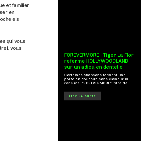
e et familier
oser en
oche els
es qui vous
Bref, vous
FOREVERMORE : Tiger La Flor
referme HOLLYWOODLAND
sur un adieu en dentelle
Certaines chansons ferment une
porte en douceur, sans clameur ni
rancune. "FOREVERMORE", titre de...
LIRE LA SUITE