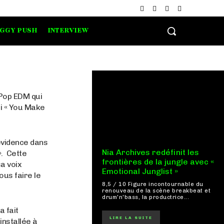
IGGY PUSH
INTERVIEW
 Pop EDM qui
ci « You Make
 évidence dans
Nia Archives redéfinit les
». Cette
frontières de la jungle avec «
a voix
Emotional Junglist »
ous faire le
8,5 / 10 Figure incontournable du
renouveau de la scène breakbeat et
drum'n'bass, la productrice...
a fait
LIRE LA SUITE
installée à