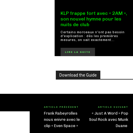
KLP frappe fort avec « 2AM »,
son nouvel hymne pour les
nuits de club
Certains morceaux n'ont pas besoin
d'explication : dès les premières
mesures, on sait exactement...
LIRE LA SUITE
Download the Guide
ARTICLE PRÉCÉDENT
ARTICLE SUIVANT
Frank Rabeyrolles
« Just A Word » Pop
nous enivre avec le
Soul Rock avec Munk
clip « Even Space »
Duane