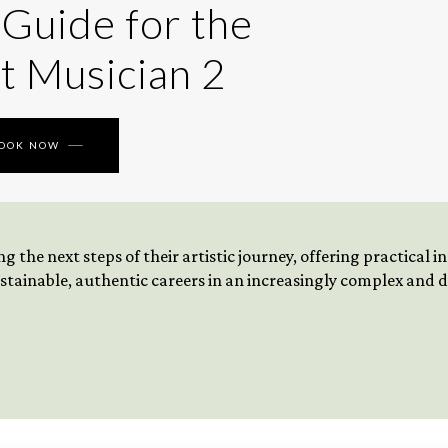
 Guide for the
t Musician 2
BOOK NOW
 the next steps of their artistic journey, offering practical 
tainable, authentic careers in an increasingly complex and