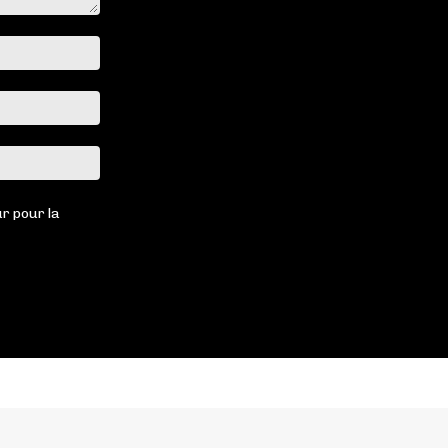
Nom
:*
Email
:*
Site
:
r pour la