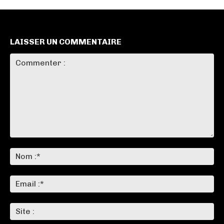
LAISSER UN COMMENTAIRE
Commenter
:
No
:*
Ema
:*
Sit
: