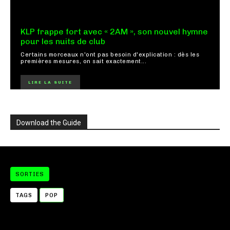
KLP frappe fort avec « 2AM », son nouvel hymne
pour les nuits de club
Certains morceaux n'ont pas besoin d'explication : dès les
premières mesures, on sait exactement...
LIRE LA SUITE
Download the Guide
SORTIES
TAGS
POP