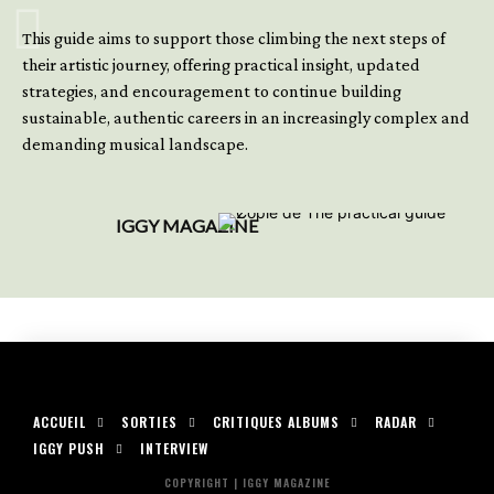
GET YOUR BOOK NOW
This guide aims to support those climbing the next steps of
their artistic journey, offering practical insight, updated
strategies, and encouragement to continue building
sustainable, authentic careers in an increasingly complex and
demanding musical landscape.
IGGY MAGAZINE
ACCUEIL
SORTIES
CRITIQUES ALBUMS
RADAR
IGGY PUSH
INTERVIEW
COPYRIGHT | IGGY MAGAZINE