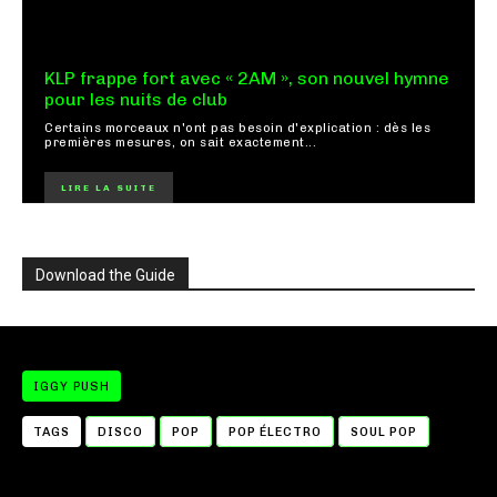
KLP frappe fort avec « 2AM », son nouvel hymne
pour les nuits de club
Certains morceaux n'ont pas besoin d'explication : dès les
premières mesures, on sait exactement...
LIRE LA SUITE
Download the Guide
IGGY PUSH
TAGS
DISCO
POP
POP ÉLECTRO
SOUL POP