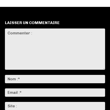
LAISSER UN COMMENTAIRE
Commenter
:
No
:*
Ema
:*
Sit
: