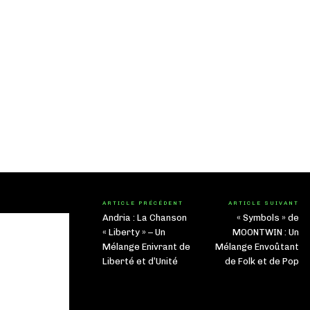
ARTICLE PRÉCÉDENT
ARTICLE SUIVANT
Andria : La Chanson
« Symbols » de
« Liberty » – Un
MOONTWIN : Un
Mélange Enivrant de
Mélange Envoûtant
Liberté et d’Unité
de Folk et de Pop