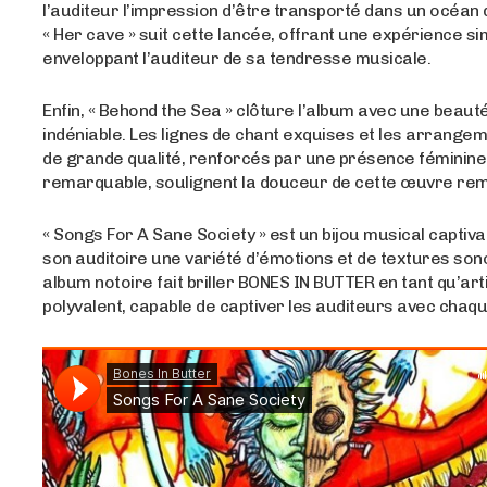
l’auditeur l’impression d’être transporté dans un océan 
« Her cave » suit cette lancée, offrant une expérience sim
enveloppant l’auditeur de sa tendresse musicale.
Enfin, « Behond the Sea » clôture l’album avec une beaut
indéniable. Les lignes de chant exquises et les arrange
de grande qualité, renforcés par une présence féminine
remarquable, soulignent la douceur de cette œuvre re
« Songs For A Sane Society » est un bijou musical captivan
son auditoire une variété d’émotions et de textures son
album notoire fait briller BONES IN BUTTER en tant qu’arti
polyvalent, capable de captiver les auditeurs avec chaqu