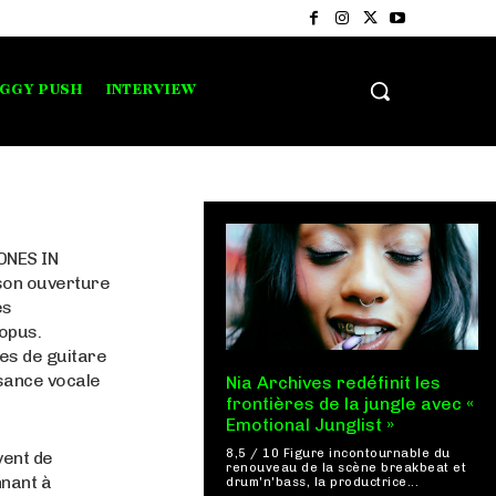
IGGY PUSH
INTERVIEW
BONES IN
son ouverture
es
 opus.
nes de guitare
ssance vocale
Nia Archives redéfinit les
frontières de la jungle avec «
Emotional Junglist »
8,5 / 10 Figure incontournable du
vent de
renouveau de la scène breakbeat et
nnant à
drum'n'bass, la productrice...