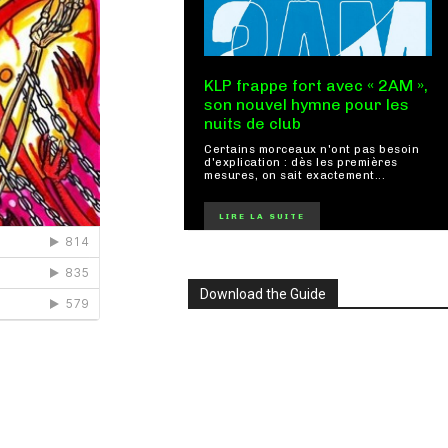
KLP frappe fort avec « 2AM »,
son nouvel hymne pour les
nuits de club
Certains morceaux n'ont pas besoin
d'explication : dès les premières
mesures, on sait exactement...
LIRE LA SUITE
Download the Guide