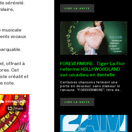
de sérénité.
ilaire,
LIRE LA SUITE
é musicale
ments vocaux
marquable.
t, offrant à
FOREVERMORE : Tiger La Flor
referme HOLLYWOODLAND
ores. Cet
sur un adieu en dentelle
ste créatif et
e note.
Certaines chansons ferment une
porte en douceur, sans clameur ni
rancune. "FOREVERMORE", titre de...
LIRE LA SUITE