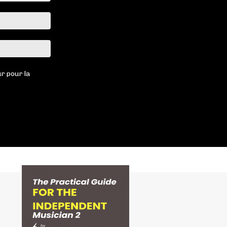
Email
:*
Site
:
r pour la