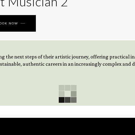
t Musician 2
BOOK NOW
 the next steps of their artistic journey, offering practical 
tainable, authentic careers in an increasingly complex and