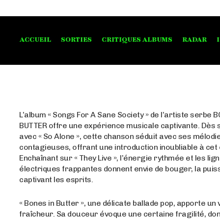
ACCUEIL
SORTIES
CRITIQUES ALBUMS
RADAR
L’album « Songs For A Sane Society » de l’artiste serbe 
BUTTER offre une expérience musicale captivante. Dès 
avec « So Alone », cette chanson séduit avec ses mélodi
contagieuses, offrant une introduction inoubliable à cet
Enchaînant sur « They Live », l’énergie rythmée et les lig
électriques frappantes donnent envie de bouger, la pui
captivant les esprits.
« Bones in Butter », une délicate ballade pop, apporte un 
fraîcheur. Sa douceur évoque une certaine fragilité, do