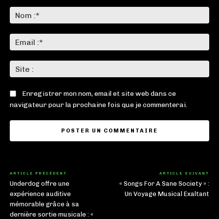
Commenter
:
No
:*
Ema
:*
Sit
:
Enregistrer mon nom, email et site web dans ce
navigateur pour la prochaine fois que je commenterai.
ARTICLE PRÉCÉDENT
ARTICLE SUIVANT
Underdog offre une
« Songs For A Sane Society » :
expérience auditive
Un Voyage Musical Exaltant
mémorable grâce à sa
dernière sortie musicale : «