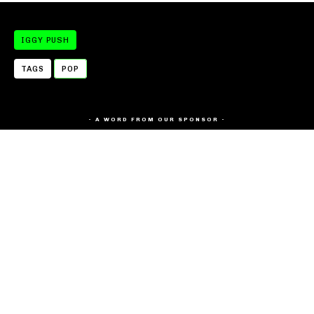
IGGY PUSH
TAGS
POP
- A WORD FROM OUR SPONSOR -