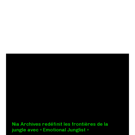
Nia Archives redéfinit les frontières de la
jungle avec « Emotional Junglist »