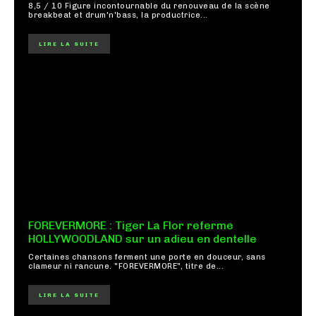
8,5 / 10 Figure incontournable du renouveau de la scène
breakbeat et drum'n'bass, la productrice...
LIRE LA SUITE
FOREVERMORE : Tiger La Flor referme
HOLLYWOODLAND sur un adieu en dentelle
Certaines chansons ferment une porte en douceur, sans
clameur ni rancune. "FOREVERMORE", titre de...
LIRE LA SUITE