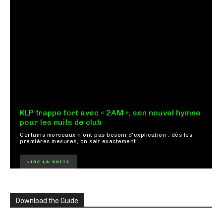
KLP frappe fort avec « 2AM », son nouvel hymne
pour les nuits de club
Certains morceaux n'ont pas besoin d'explication : dès les
premières mesures, on sait exactement...
LIRE LA SUITE
Download the Guide