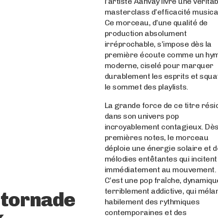
l’artiste Aahvay livre une vérita
masterclass d’efficacité musica
Ce morceau, d’une qualité de
production absolument
irréprochable, s’impose dès la
première écoute comme un hy
moderne, ciselé pour marquer
durablement les esprits et squa
le sommet des playlists.
La grande force de ce titre rési
dans son univers pop
incroyablement contagieux. Dès
premières notes, le morceau
déploie une énergie solaire et 
mélodies entêtantes qui incitent
immédiatement au mouvement.
C’est une pop fraîche, dynamiqu
terriblement addictive, qui mél
a tornade
habilement des rythmiques
contemporaines et des