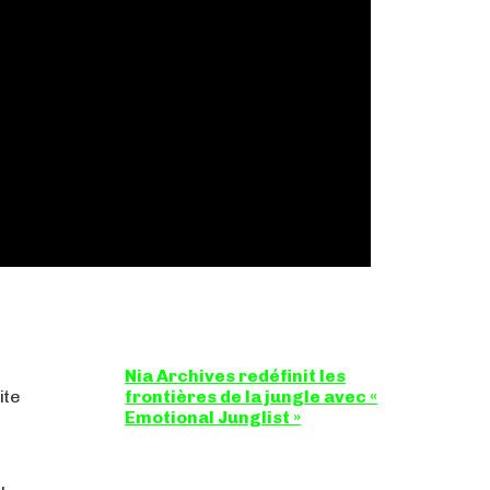
Nia Archives redéfinit les
ite
frontières de la jungle avec «
Emotional Junglist »
8,5 / 10 Figure incontournable du renouveau
de la scène breakbeat et drum'n'bass, la
productrice...