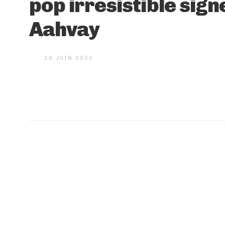
pop irrésistible sign
Aahvay
18 JUIN 2026