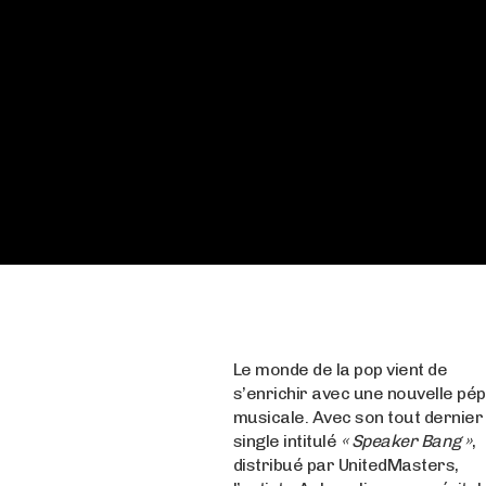
Le monde de la pop vient de
s’enrichir avec une nouvelle pép
musicale. Avec son tout dernier
single intitulé
« Speaker Bang »
,
distribué par UnitedMasters,