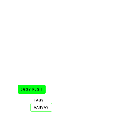
- A WORD FROM OUR SP
IGGY PUSH
TAGS
AAHVAY