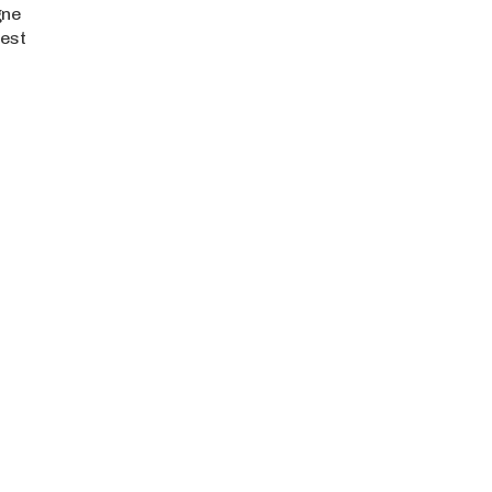
gne
est