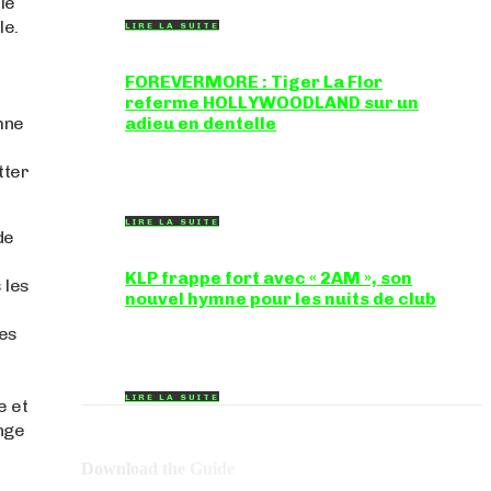
ble
le.
LIRE LA SUITE
FOREVERMORE : Tiger La Flor
referme HOLLYWOODLAND sur un
mne
adieu en dentelle
Certaines chansons ferment une porte en
douceur, sans clameur ni rancune.
tter
"FOREVERMORE", titre de...
LIRE LA SUITE
de
KLP frappe fort avec « 2AM », son
 les
nouvel hymne pour les nuits de club
Certains morceaux n'ont pas besoin
des
d'explication : dès les premières mesures, on
sait exactement...
LIRE LA SUITE
e et
ange
Download the Guide