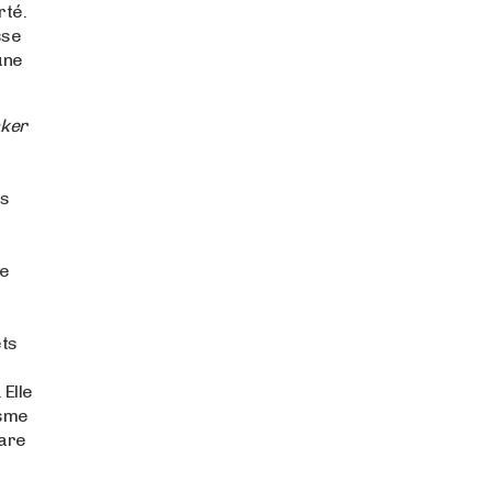
rté.
sse
une
.
aker
is
ne
,
ets
 Elle
isme
are