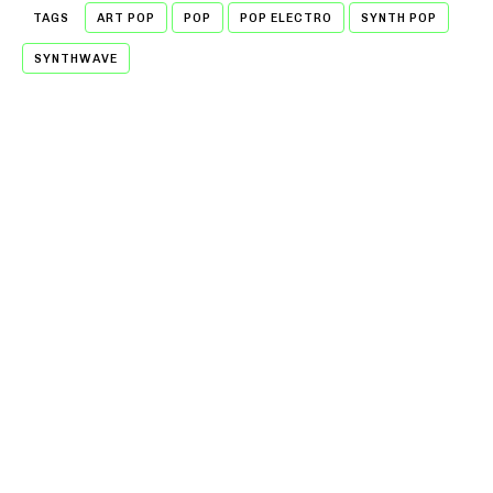
TAGS
ART POP
POP
POP ELECTRO
SYNTH POP
SYNTHWAVE
- A WORD FROM OUR SPONSOR -