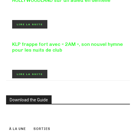
HOLLYWOODLAND sur un adieu en dentelle
Certaines chansons ferment une porte en douceur, sans
clameur ni rancune. "FOREVERMORE", titre de...
LIRE LA SUITE
KLP frappe fort avec « 2AM », son nouvel hymne
pour les nuits de club
Certains morceaux n'ont pas besoin d'explication : dès les
premières mesures, on sait exactement...
LIRE LA SUITE
Download the Guide
À LA UNE
SORTIES