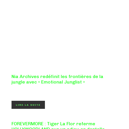
Nia Archives redéfinit les frontières de la
jungle avec « Emotional Junglist »
8,5 / 10 Figure incontournable du renouveau de la scène
breakbeat et drum'n'bass, la productrice...
LIRE LA SUITE
FOREVERMORE : Tiger La Flor referme