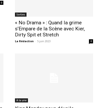
0
Sorties
« No Drama » : Quand la grime
s’Empare de la Scène avec Kier,
Dirty Spit et Stretch
La Rédaction
-
5 juin 2023
0
À la une