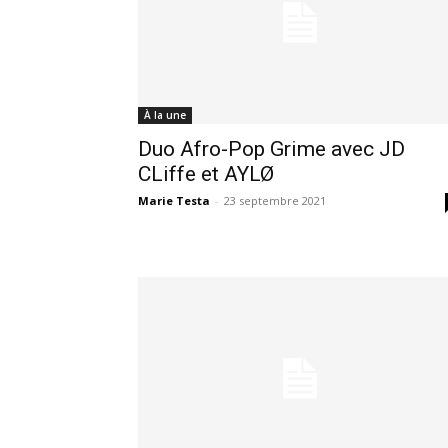
À la une
Duo Afro-Pop Grime avec JD
CLiffe et AYLØ
Marie Testa
-
23 septembre 2021