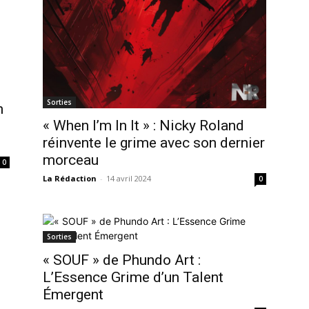
Sorties
n
« When I’m In It » : Nicky Roland
réinvente le grime avec son dernier
morceau
0
La Rédaction
-
14 avril 2024
0
Sorties
« SOUF » de Phundo Art :
L’Essence Grime d’un Talent
Émergent