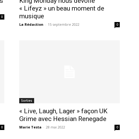
es
King Monday nous dévoile
« Lifeyz » un beau moment de
musique
0
La Rédaction
-
15 septembre 2022
0
Sorties
« Live, Laugh, Lager » façon UK
e
Grime avec Hessian Renegade
Marie Testa
-
28 mai 2022
0
0