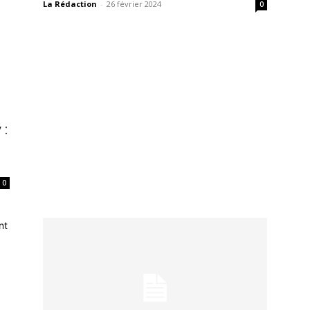
La Rédaction
-
26 février 2024
0
 :
0