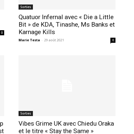
Sorties
Quatuor Infernal avec « Die a Little
Bit » de KDA, Tinashe, Ms Banks et
Karnage Kills
0
Marie Testa
-
29 août 2021
0
Sorties
ip
Vibes Grime UK avec Chiedu Oraka
st
et le titre « Stay the Same »