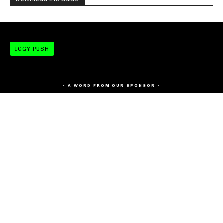
IGGY PUSH
- A WORD FROM OUR SPONSOR -