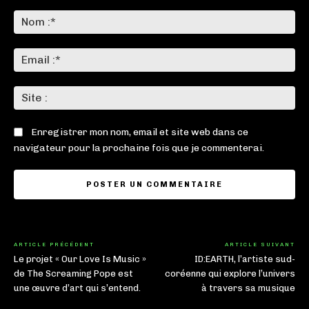
Commenter
:
No
:*
Ema
:*
Sit
:
Enregistrer mon nom, email et site web dans ce
navigateur pour la prochaine fois que je commenterai.
ARTICLE PRÉCÉDENT
ARTICLE SUIVANT
Le projet « Our Love Is Music »
ID:EARTH, l’artiste sud-
de The Screaming Pope est
coréenne qui explore l’univers
une œuvre d’art qui s’entend.
à travers sa musique