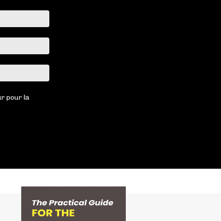
Nom
:*
Email
:*
Site
:
r pour la