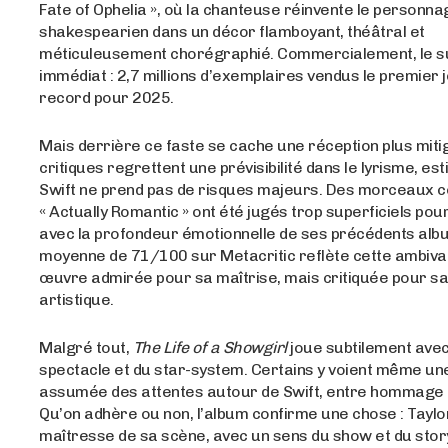
Fate of Ophelia », où la chanteuse réinvente le personna
shakespearien dans un décor flamboyant, théâtral et
méticuleusement chorégraphié. Commercialement, le s
immédiat : 2,7 millions d’exemplaires vendus le premier j
record pour 2025.
Mais derrière ce faste se cache une réception plus miti
critiques regrettent une prévisibilité dans le lyrisme, es
Swift ne prend pas de risques majeurs. Des morceaux
« Actually Romantic » ont été jugés trop superficiels pour
avec la profondeur émotionnelle de ses précédents alb
moyenne de 71/100 sur Metacritic reflète cette ambiva
œuvre admirée pour sa maîtrise, mais critiquée pour s
artistique.
Malgré tout,
The Life of a Showgirl
joue subtilement avec
spectacle et du star-system. Certains y voient même un
assumée des attentes autour de Swift, entre hommage e
Qu’on adhère ou non, l’album confirme une chose : Taylo
maîtresse de sa scène, avec un sens du show et du story