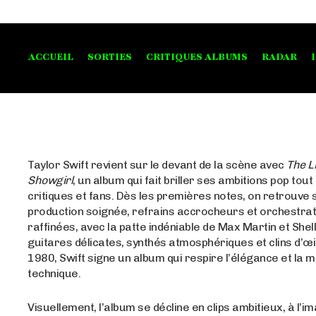
ACCUEIL
SORTIES
CRITIQUES ALBUMS
RADAR
Taylor Swift revient sur le devant de la scène avec
The Li
Showgirl
, un album qui fait briller ses ambitions pop tout
critiques et fans. Dès les premières notes, on retrouve 
production soignée, refrains accrocheurs et orchestrat
raffinées, avec la patte indéniable de Max Martin et Shel
guitares délicates, synthés atmosphériques et clins d’œ
1980, Swift signe un album qui respire l’élégance et la m
technique.
Visuellement, l’album se décline en clips ambitieux, à l’i