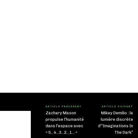
ARTICLE PRÉCÉDENT
ARTICLE SUIVANT
Zachary Mason
Mikey Demilio : la
propulse l’humanité
lumière discrète
dans l’espace avec
d’“Imaginations In
« 5…4…3…2…1… »
The Dark”