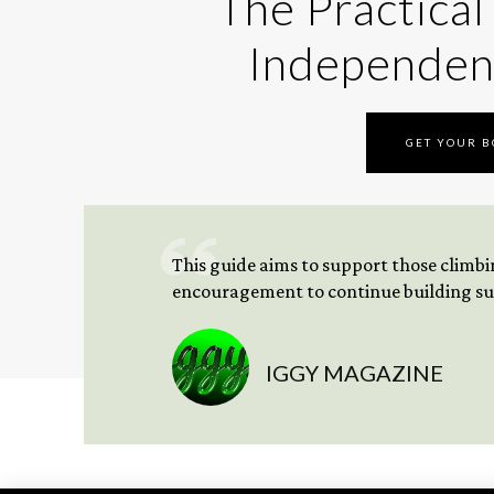
The Practical
Independen
GET YOUR 
This guide aims to support those climbing
encouragement to continue building sus
IGGY MAGAZINE