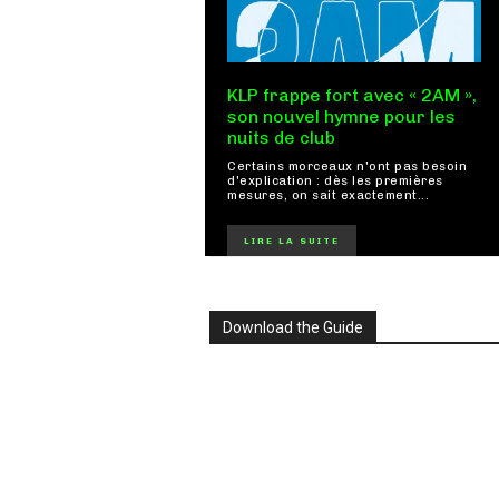
KLP frappe fort avec « 2AM »,
son nouvel hymne pour les
nuits de club
Certains morceaux n'ont pas besoin
d'explication : dès les premières
mesures, on sait exactement...
LIRE LA SUITE
Download the Guide