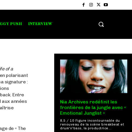
IGGY PUSH
INTERVIEW
fe of a
 en polarisant
sa signature :
ions
lback. Entre
il aux années
Nia Archives redéfinit les
frontières de la jungle avec «
aîtrise
Emotional Junglist »
8,5 / 10 Figure incontournable du
renouveau de la scène breakbeat et
mage de « The
drum'n'bass, la productrice...