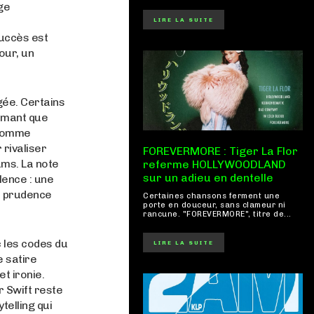
ge
LIRE LA SUITE
uccès est
our, un
gée. Certains
timant que
 comme
 rivaliser
FOREVERMORE : Tiger La Flor
ums. La note
referme HOLLYWOODLAND
sur un adieu en dentelle
lence : une
a prudence
Certaines chansons ferment une
porte en douceur, sans clameur ni
rancune. "FOREVERMORE", titre de...
 les codes du
LIRE LA SUITE
e satire
t ironie.
r Swift reste
telling qui