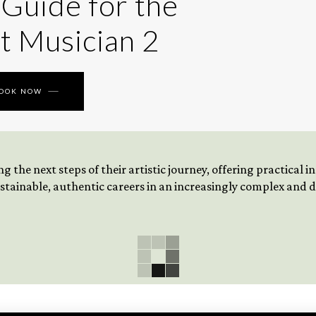
 Guide for the
t Musician 2
BOOK NOW
 the next steps of their artistic journey, offering practical 
tainable, authentic careers in an increasingly complex and