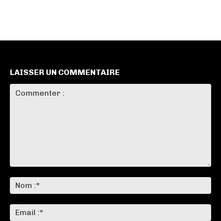
LAISSER UN COMMENTAIRE
Commenter
:
No
:*
Ema
:*