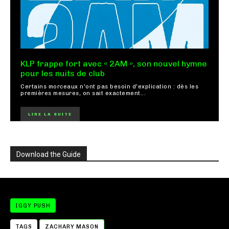
KLP frappe fort avec « 2AM », son nouvel hymne
pour les nuits de club
Certains morceaux n'ont pas besoin d'explication : dès les
premières mesures, on sait exactement...
LIRE LA SUITE
Download the Guide
IGGY PUSH
TAGS
ZACHARY MASON